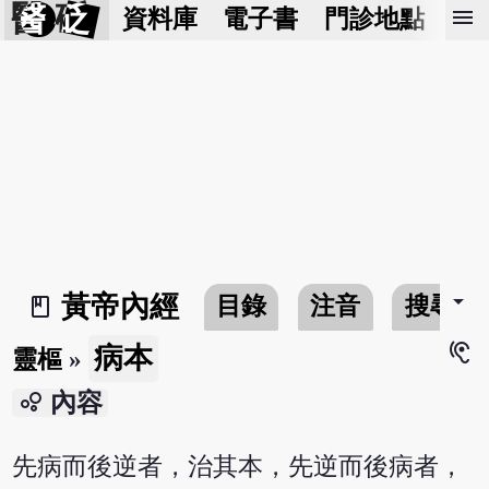
醫 砭
menu
資料庫
電子書
門診地點
預
arrow_drop_down
黃帝內經
目錄
注音
搜尋
book_2
hearing
病本
靈樞
»
bubble_chart
內容
先病而後逆者，治其本，先逆而後病者，