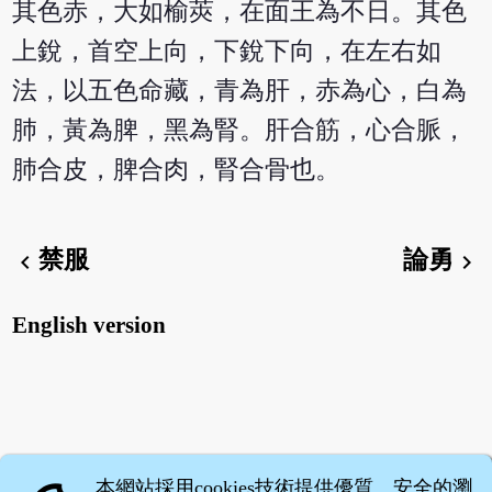
其色赤，大如榆莢，在面王為不日。其色
上銳，首空上向，下銳下向，在左右如
法，以五色命藏，青為肝，赤為心，白為
肺，黃為脾，黑為腎。肝合筋，心合脈，
肺合皮，脾合肉，腎合骨也。
禁服
論勇
chevron_left
chevron_right
English version
本網站採用cookies技術提供優質、安全的瀏