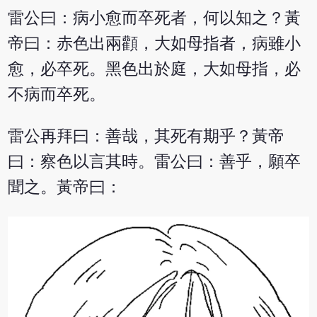
雷公曰：病小愈而卒死者，何以知之？黃
帝曰：赤色出兩顴，大如母指者，病雖小
愈，必卒死。黑色出於庭，大如母指，必
不病而卒死。
雷公再拜曰：善哉，其死有期乎？黃帝
曰：察色以言其時。雷公曰：善乎，願卒
聞之。黃帝曰：