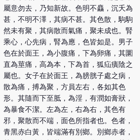
屬意勿去，乃知新故。色明不麤，沉夭為
甚，不明不澤，其病不甚。其色散，駒駒
然未有聚，其病散而氣痛，聚未成也。腎
乘心，心先病，腎為應，色皆如是。男子
色在於面王，為小腹痛，下為卵痛，其圜
直為莖痛，高為本，下為首，狐疝㿉陰之
屬也。女子在於面王，為膀胱子處之病，
散為痛，搏為聚，方員左右，各如其色
形。其隨而下至胝，為淫，有潤如膏狀，
為暴食不潔。左為左，右為右，其色有
邪，聚散而不端，面色所指者也。色者，
青黑赤白黃，皆端滿有別鄉。別鄉赤者，