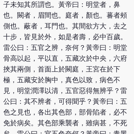
子未知其所謂也。黃帝曰：明堂者，鼻
也。闕者，眉間也。庭者，顏也。蕃者頰
側也。蔽者，耳門也。其間欲方大，去之
十步，皆見於外，如是者壽，必中百歲。
雷公曰：五官之辨，奈何？黃帝曰：明堂
骨高以起，平以直，五藏次於中央，六府
挾其兩側，首面上於闕庭，王宮在於下
極，五藏安於胸中，真色以致，病色不
見，明堂潤澤以清，五官惡得無辨乎？雷
公曰：其不辨者，可得聞乎？黃帝曰：五
色之見也，各出其色部，部骨陷者，必不
免於病矣。其色部乘襲者，雖病甚，不死
矣。雷公曰：官五色奈何？黃帝曰：青黑