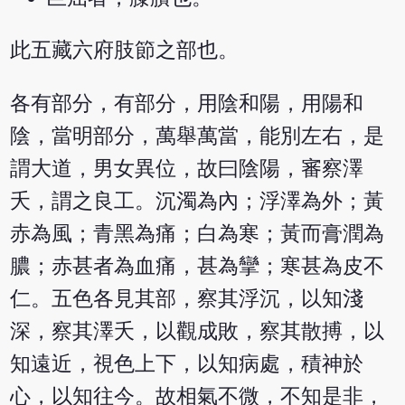
此五藏六府肢節之部也。
各有部分，有部分，用陰和陽，用陽和
陰，當明部分，萬舉萬當，能別左右，是
謂大道，男女異位，故曰陰陽，審察澤
夭，謂之良工。沉濁為內；浮澤為外；黃
赤為風；青黑為痛；白為寒；黃而膏潤為
膿；赤甚者為血痛，甚為攣；寒甚為皮不
仁。五色各見其部，察其浮沉，以知淺
深，察其澤夭，以觀成敗，察其散搏，以
知遠近，視色上下，以知病處，積神於
心，以知往今。故相氣不微，不知是非，