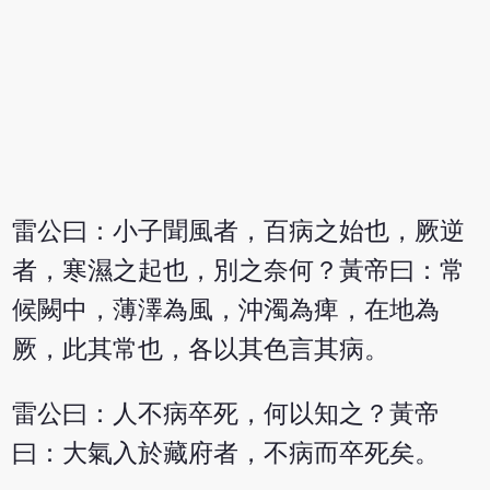
雷公曰：小子聞風者，百病之始也，厥逆
者，寒濕之起也，別之奈何？黃帝曰：常
候闕中，薄澤為風，沖濁為痺，在地為
厥，此其常也，各以其色言其病。
雷公曰：人不病卒死，何以知之？黃帝
曰：大氣入於藏府者，不病而卒死矣。