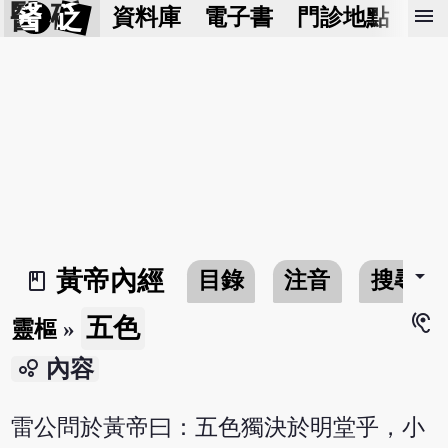
醫 砭
menu
資料庫
電子書
門診地點
預
arrow_drop_down
黃帝內經
目錄
注音
搜尋
book_2
hearing
五色
靈樞
»
bubble_chart
內容
雷公問於黃帝曰：五色獨決於明堂乎，小