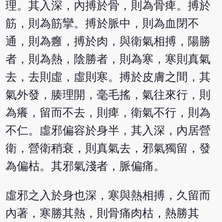
理。其入深，內搏於骨，則為骨痺。搏於
筋，則為筋攣。搏於脈中，則為血閉不
通，則為癰，搏於肉，與衛氣相搏，陽勝
者，則為熱，陰勝者，則為寒，寒則真氣
去，去則虛，虛則寒。搏於皮膚之間，其
氣外發，腠理開，毫毛搖，氣往來行，則
為癢，留而不去，則痺，衛氣不行，則為
不仁。虛邪偏容於身半，其入深，內居營
衛，營衛稍衰，則真氣去，邪氣獨留，發
為偏枯。其邪氣淺者，脈偏痛。
虛邪之入於身也深，寒與熱相搏，久留而
內著，寒勝其熱，則骨痛肉枯，熱勝其