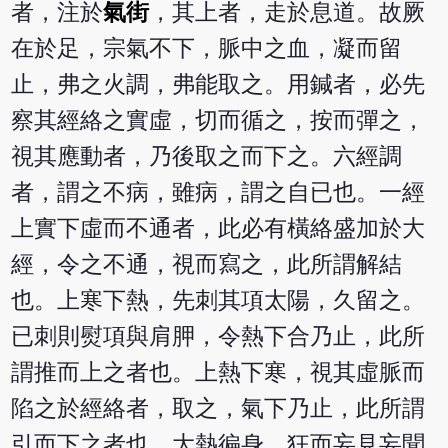
者，注於
氣街
，其上者，走於息道。故厥
在於足，宗氣不下，脈中之血，凝而留
止，弗之火調，弗能取之。用鍼者，必先
察其經絡之實虛，切而循之，按而彈之，
視其應動者，乃後取之而下之。六經調
者，謂之不病，雖病，謂之自已也。一經
上實下虛而不通者，此必有橫絡盛加於大
經，令之不通，視而寫之，此所謂解結
也。上寒下熱，先刺其項太陽，久留之。
已刺則熨項與肩胛，令熱下合乃止，此所
謂推而上之者也。上熱下寒，視其虛脈而
陷之於經絡者，取之，氣下乃止，此所謂
引而下之者也。大熱徧身，狂而妄見妄聞