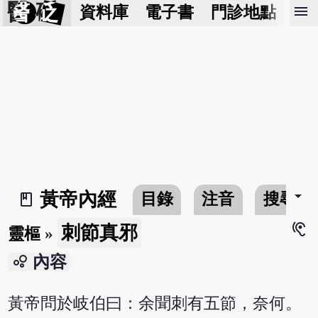
醫 砭
menu
資料庫
電子書
門診地點
預
arrow_drop_down
黃帝內經
目錄
注音
搜尋
book_2
hearing
刺節真邪
靈樞
»
bubble_chart
內容
黃帝問於岐伯曰：余聞刺有五節，奈何。