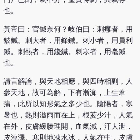
也。
黃帝曰：官鍼奈何？岐伯曰：刺癰者，用
鈹鍼。刺大者，用鋒鍼。刺小者，用員利
鍼。刺熱者，用鑱鍼。刺寒者，用毫鍼
也。
請言解論，與天地相應，與四時相副，人
參天地，故可為解，下有漸洳，上生葦
蒲，此所以知形氣之多少也。陰陽者，寒
暑也，熱則滋雨而在上，根荄少汁，人氣
在外，皮膚緩腠理開，血氣減，汗大泄，
皮淖澤。寒則地凍水冰，人氣在中，皮膚