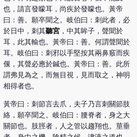
也，請言發矇耳，尚疾於發矇也。黃帝
曰：善。願卒聞之。岐伯曰：刺此者，必
於日中，刺其
聽宮
，中其眸子，聲聞於
耳，此其輸也。黃帝曰：善。何謂聲聞於
耳。岐伯曰：刺邪以手堅按其兩鼻竅而疾
偃，其聲必應於鍼也。黃帝曰：善。此所
謂弗見為之，而無目視，見而取之，神明
相得者也。
黃帝曰：刺節言去爪，夫子乃言刺關節肢
絡，願卒聞之。岐伯曰：腰脊者，身之大
關節也。肢脛者，人之管以趨翔也。莖垂