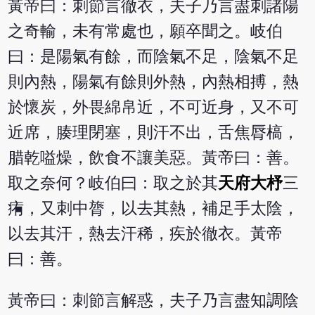
黃帝曰：刺節言徹衣，夫子乃言盡刺諸陽
之奇輸，未有常處也，願卒聞之。岐伯
曰：是陽氣有餘，而陰氣不足，陰氣不足
則內熱，陽氣有餘則外熱，內熱相搏，熱
於懷炭，外畏綿帛近，不可近身，又不可
近席，腠理閉塞，則汗不出，舌焦脣槁，
腊乾嗌燥，飲食不讓美惡。黃帝曰：善。
取之奈何？岐伯曰：取之於其
天府
大杼
三
痏，又刺中膂，以去其熱，補足手太陰，
以去其汗，熱去汗稀，疾於徹衣。黃帝
曰：善。
黃帝曰：刺節言解惑，夫子乃言盡知調陰