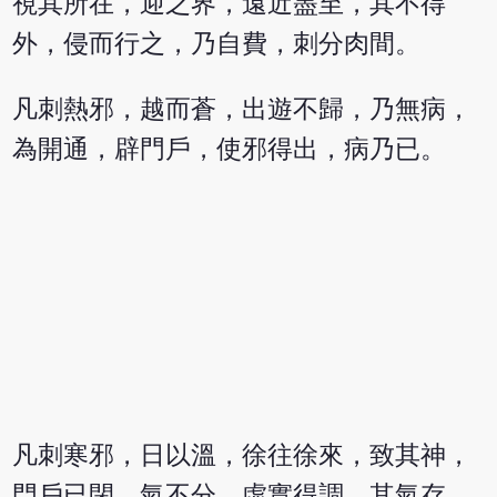
視其所在，迎之界，遠近盡至，其不得
外，侵而行之，乃自費，刺分肉間。
凡刺熱邪，越而蒼，出遊不歸，乃無病，
為開通，辟門戶，使邪得出，病乃已。
凡刺寒邪，日以溫，徐往徐來，致其神，
門戶已閉，氣不分，虛實得調，其氣存