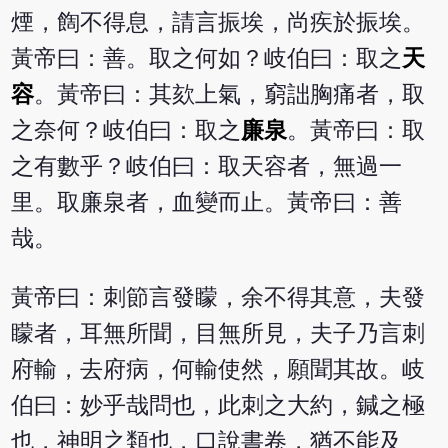
煙，䭇不得息，請言振埃，尚疾於振埃。
黃帝曰：善。取之何如？岐伯曰：取之
天
容
。黃帝曰：其欬上氣，窮詘胸痛者，取
之奈何？岐伯曰：取之
廉泉
。黃帝曰：取
之有數乎？岐伯曰：取天容者，無過一
里。取廉泉者，血變而止。黃帝曰：善
哉。
黃帝曰：刺節言發矇，余不得其意，夫發
矇者，耳無所聞，目無所見，夫子乃言刺
府輸，去府病，何輸使然，願聞其故。岐
伯曰：妙乎哉問也，此刺之大約，鍼之極
也，神明之類也，口說書卷，猶不能及