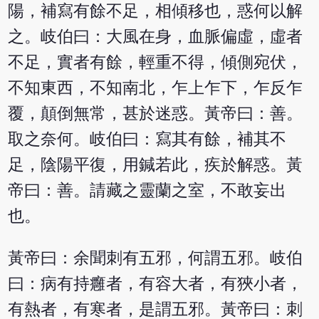
陽，補寫有餘不足，相傾移也，惑何以解
之。岐伯曰：大風在身，血脈偏虛，虛者
不足，實者有餘，輕重不得，傾側宛伏，
不知東西，不知南北，乍上乍下，乍反乍
覆，顛倒無常，甚於迷惑。黃帝曰：善。
取之奈何。岐伯曰：寫其有餘，補其不
足，陰陽平復，用鍼若此，疾於解惑。黃
帝曰：善。請藏之靈蘭之室，不敢妄出
也。
黃帝曰：余聞刺有五邪，何謂五邪。岐伯
曰：病有持癰者，有容大者，有狹小者，
有熱者，有寒者，是謂五邪。黃帝曰：刺