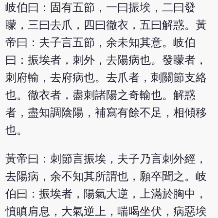
岐伯曰：固有五節，一曰振埃，二曰發
矇，三曰去爪，四曰徹衣，五曰解惑。黃
帝曰：夫子言五節，余未知其意。岐伯
曰：振埃者，刺外，去陽病也。發矇者，
刺府輸，去府病也。去爪者，刺關節支絡
也。徹衣者，盡刺諸陽之奇輸也。解惑
者，盡知調陰陽，補寫有餘不足，相傾移
也。
黃帝曰：刺節言振埃，夫子乃言刺外經，
去陽病，余不知其所謂也，願卒聞之。岐
伯曰：振埃者，陽氣大逆，上滿於胸中，
憤瞋肩息，大氣逆上，喘喝坐伏，病惡埃