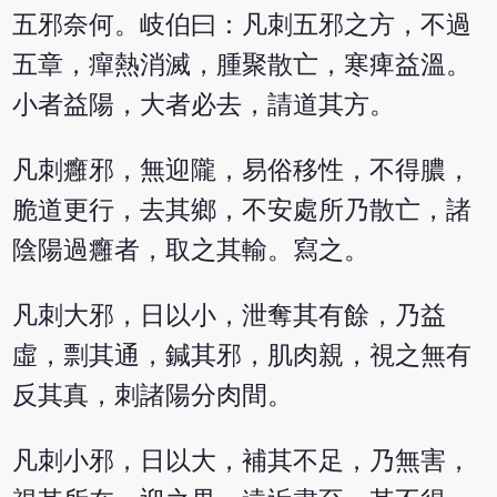
五邪奈何。岐伯曰：凡刺五邪之方，不過
五章，癉熱消滅，腫聚散亡，寒痺益溫。
小者益陽，大者必去，請道其方。
凡刺癰邪，無迎隴，易俗移性，不得膿，
脆道更行，去其鄉，不安處所乃散亡，諸
陰陽過癰者，取之其輸。寫之。
凡刺大邪，日以小，泄奪其有餘，乃益
虛，剽其通，鍼其邪，肌肉親，視之無有
反其真，刺諸陽分肉間。
凡刺小邪，日以大，補其不足，乃無害，