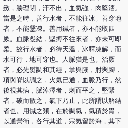
緻，腠理閉，汗不出，血氣強，肉堅濇。
當是之時，善行水者，不能往冰。善穿地
者，不能鑿凍。善用鍼者，亦不能取四
厥。血脈凝結，堅搏不往來者，亦未可即
柔。故行水者，必待天溫，冰釋凍解，而
水可行，地可穿也。人脈猶是也。治厥
者，必先熨調和其經，掌與腋，肘與腳，
項與脊以調之，火氣已通，血脈乃行，然
後視其病，脈淖澤者，刺而平之，堅緊
者，破而散之，氣下乃止，此所謂以解結
者也。用鍼之類，在於調氣，氣積於胃，
以通營衛，各行其道，宗氣留於海，其下