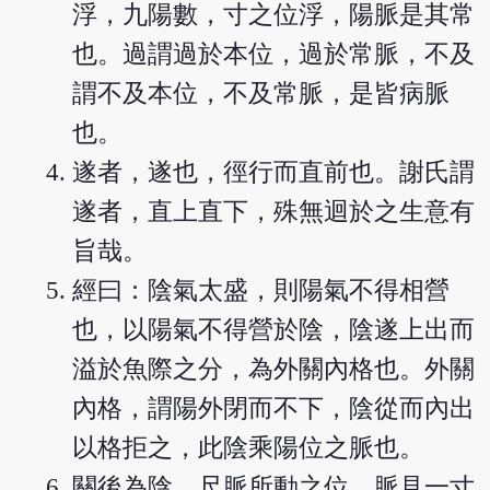
浮，九陽數，寸之位浮，陽脈是其常
也。過謂過於本位，過於常脈，不及
謂不及本位，不及常脈，是皆病脈
也。
遂者，遂也，徑行而直前也。謝氏謂
遂者，直上直下，殊無迴於之生意有
旨哉。
經曰：陰氣太盛，則陽氣不得相營
也，以陽氣不得營於陰，陰遂上出而
溢於魚際之分，為外關內格也。外關
內格，謂陽外閉而不下，陰從而內出
以格拒之，此陰乘陽位之脈也。
關後為陰，尺脈所動之位，脈見一寸