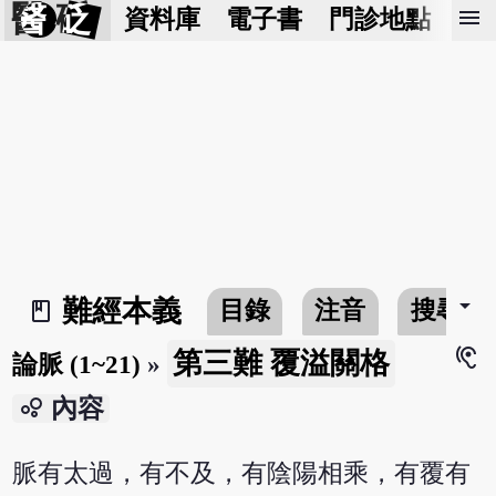
醫 砭
menu
資料庫
電子書
門診地點
預
arrow_drop_down
難經本義
目錄
注音
搜尋
book_2
hearing
第三難 覆溢關格
論脈 (1~21)
»
bubble_chart
內容
脈有太過，有不及，有陰陽相乘，有覆有