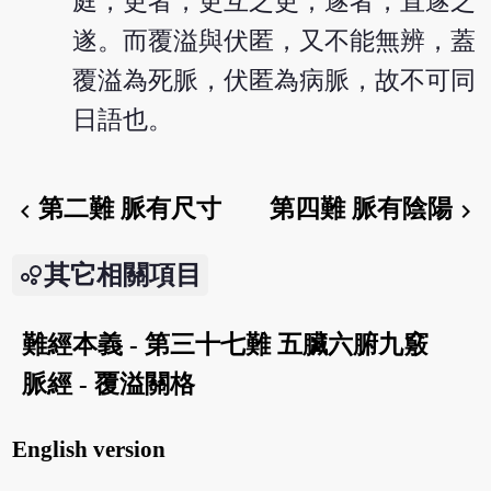
庭，更者，更互之更；遂者，直遂之
遂。而覆溢與伏匿，又不能無辨，蓋
覆溢為死脈，伏匿為病脈，故不可同
日語也。
第二難 脈有尺寸
第四難 脈有陰陽
chevron_left
chevron_right
其它相關項目
難經本義 - 第三十七難 五臟六腑九竅
脈經 - 覆溢關格
English version