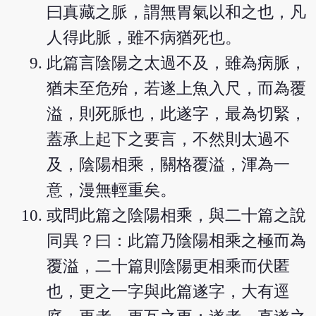
曰真藏之脈，謂無胃氣以和之也，凡
人得此脈，雖不病猶死也。
此篇言陰陽之太過不及，雖為病脈，
猶未至危殆，若遂上魚入尺，而為覆
溢，則死脈也，此遂字，最為切緊，
蓋承上起下之要言，不然則太過不
及，陰陽相乘，關格覆溢，渾為一
意，漫無輕重矣。
或問此篇之陰陽相乘，與二十篇之說
同異？曰：此篇乃陰陽相乘之極而為
覆溢，二十篇則陰陽更相乘而伏匿
也，更之一字與此篇遂字，大有逕