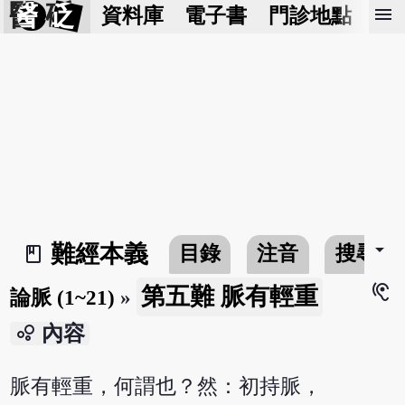
醫 砭
menu
資料庫
電子書
門診地點
預
arrow_drop_down
難經本義
目錄
注音
搜尋
book_2
hearing
第五難 脈有輕重
論脈 (1~21)
»
bubble_chart
內容
脈有輕重，何謂也？然：初持脈，