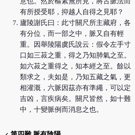
意也。然於樞素無所見，將古脈法而
有所授受耶，抑越人自得之見耶？
廬陵謝氏曰：此寸關尺所主藏府，各
有分位，而一部之中，脈又自有輕
重。因舉陵陽虞氏說云：假令左手寸
口如三菽之重，得之乃知肺氣之至。
如六菽之重得之，知本經之至。餘以
類求之，夫如是，乃知五藏之氣，更
相灌溉，六脈因茲亦有準繩，可以定
吉凶，言疾病矣。關尺皆然，如十難
中，十變脈例而消息之也。
第四難 脈有陰陽
chevron_left