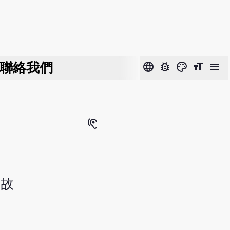
聯絡我們
language
bug_report
color_lens
format_size
menu
hearing
。故