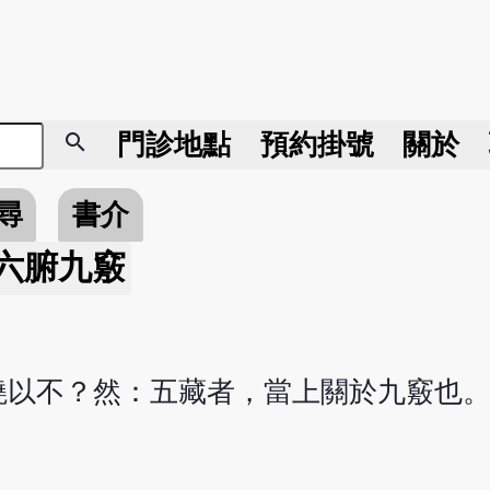
search
門診地點
預約掛號
關於
尋
書介
六腑九竅
曉以不？然：五藏者，當上關於九竅也