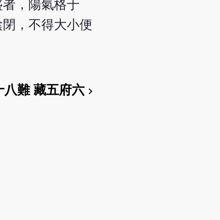
盛者，陽氣格于
陰閉，不得大小便
十八難 藏五府六
chevron_right