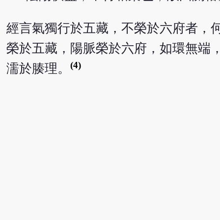
經言氣獨行於五藏，不榮於六府者，
榮於五藏，陽脈榮於六府，如環無端
(4)
濡於腠理。