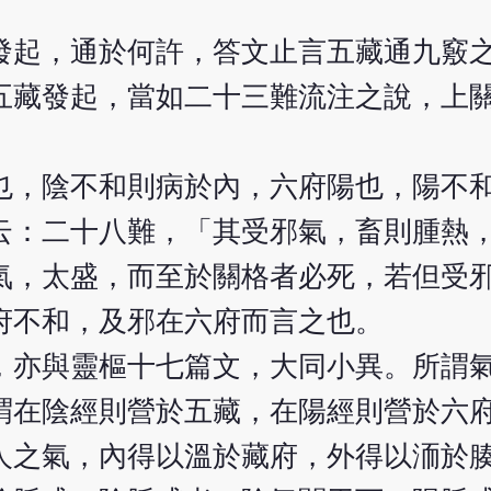
發起，通於何許，答文止言五藏通九竅
五藏發起，當如二十三難流注之說，上
也，陰不和則病於內，六府陽也，陽不
云：二十八難，「其受邪氣，畜則腫熱
氣，太盛，而至於關格者必死，若但受
府不和，及邪在六府而言之也。
，亦與靈樞十七篇文，大同小異。所謂
謂在陰經則營於五藏，在陽經則營於六
人之氣，內得以溫於藏府，外得以洏於