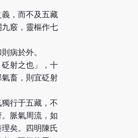
之義，而不及五藏
關九竅，靈樞作七
和則病於外。
，砭射之也」，十
邪氣畜，則宜砭射
氣獨行于五藏，不
府。脈氣周流，如
腠理矣。四明陳氏