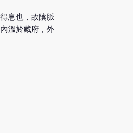
不得息也，故陰脈
氣內溫於藏府，外