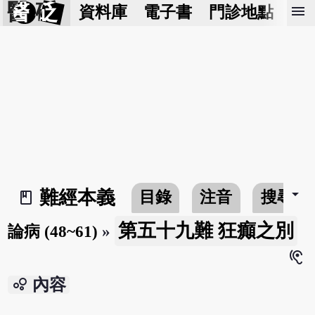
醫 砭
menu
資料庫
電子書
門診地點
預
arrow_drop_down
難經本義
目錄
注音
搜尋
book_2
第五十九難 狂癲之別
論病 (48~61)
»
hearing
bubble_chart
內容