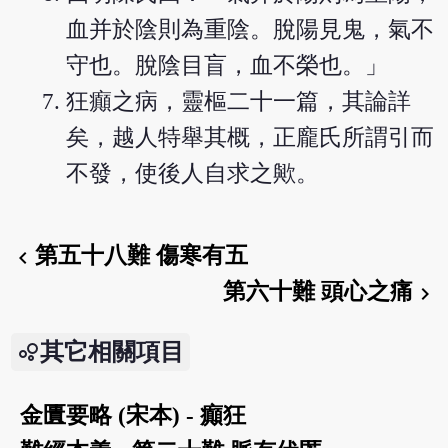
血并於陰則為重陰。脫陽見鬼，氣不
守也。脫陰目盲，血不榮也。」
狂癲之病，靈樞二十一篇，其論詳
矣，越人特舉其概，正龐氏所謂引而
不發，使後人自求之歟。
第五十八難 傷寒有五
chevron_left
第六十難 頭心之痛
chevron_right
其它相關項目
金匱要略 (宋本) - 癲狂