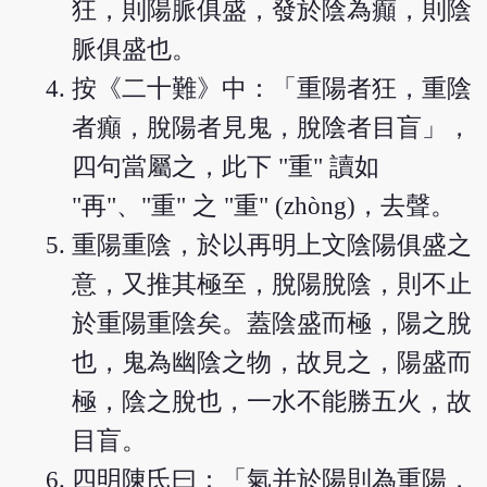
狂，則陽脈俱盛，發於陰為癲，則陰
脈俱盛也。
按《二十難》中：「重陽者狂，重陰
者癲，脫陽者見鬼，脫陰者目盲」，
四句當屬之，此下 "重" 讀如
"再"、"重" 之 "重" (zhòng)，去聲。
重陽重陰，於以再明上文陰陽俱盛之
意，又推其極至，脫陽脫陰，則不止
於重陽重陰矣。蓋陰盛而極，陽之脫
也，鬼為幽陰之物，故見之，陽盛而
極，陰之脫也，一水不能勝五火，故
目盲。
四明陳氏曰：「氣并於陽則為重陽，