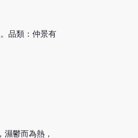
飢。品類：仲景有
，濕鬱而為熱，