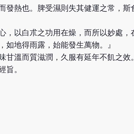
而發熱也。脾受濕則失其健運之常，斯
心，以白朮之功用在燥，而所以妙處，
，如地得雨露，始能發生萬物。』
味甘溫而質滋潤，久服有延年不飢之效
經旨。