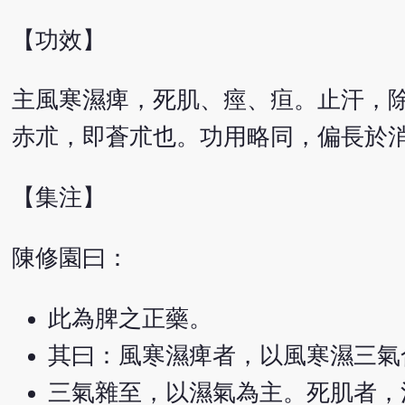
【功效】
主風寒濕痺，死肌、痙、疸。止汗，
赤朮，即蒼朮也。功用略同，偏長於
【集注】
陳修園曰：
此為脾之正藥。
其曰：風寒濕痺者，以風寒濕三氣
三氣雜至，以濕氣為主。死肌者，