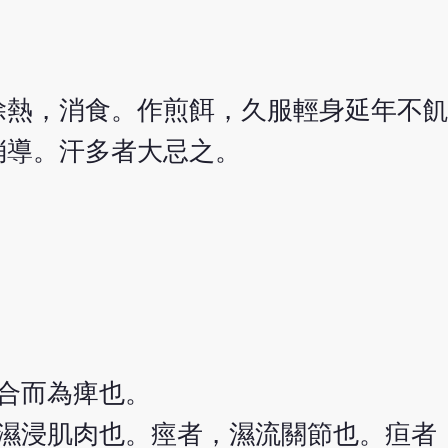
除熱，消食。作煎餌，久服輕身延年不
消導。汗多者大忌之。
合而為痺也。
濕浸肌肉也。痙者，濕流關節也。疸者