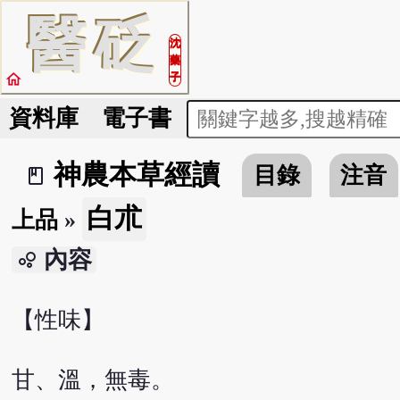
醫
砭
沈
藥
home
子
資料庫
電子書
神農本草經讀
目錄
注音
book_2
白朮
上品
»
內容
bubble_chart
【性味】
甘、溫，無毒。