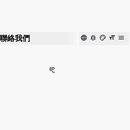
聯絡我們
language
bug_report
color_lens
format_size
menu
hearing