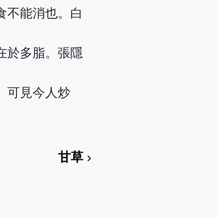
食不能消也。白
在於多脂。張隱
。可見今人炒
甘草
chevron_right