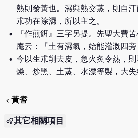
熱則發黃也。濕與熱交蒸，則自汗
朮功在除濕，所以主之。
『作煎餌』三字另提。先聖大費苦
庵云：『土有濕氣，始能灌溉四旁
今以生朮削去皮，急火炙令熱，則
燥、炒黑、土蒸、水漂等製，大失
黃耆
chevron_left
其它相關項目