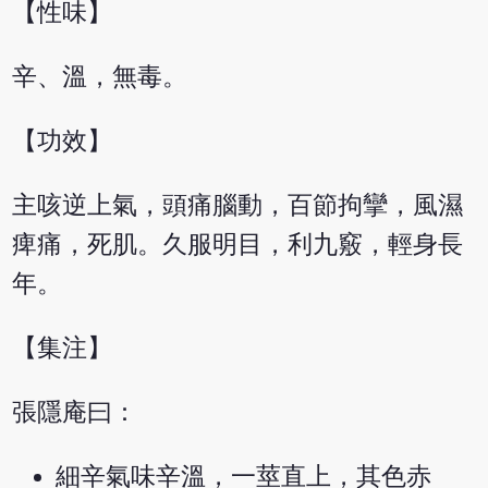
【性味】
辛、溫，無毒。
【功效】
主咳逆上氣，頭痛腦動，百節拘攣，風濕
痺痛，死肌。久服明目，利九竅，輕身長
年。
【集注】
張隱庵曰：
細辛氣味辛溫，一莖直上，其色赤