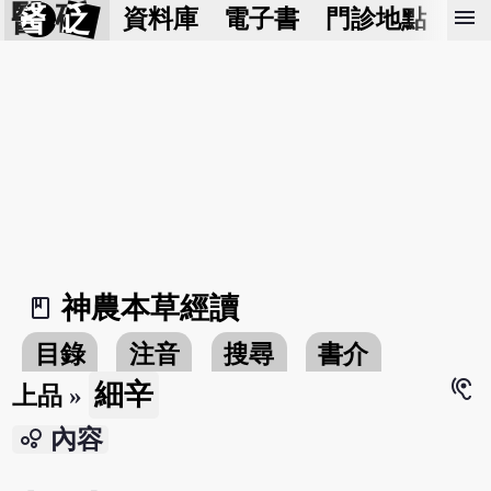
醫 砭
menu
資料庫
電子書
門診地點
預
神農本草經讀
book_2
目錄
注音
搜尋
書介
hearing
細辛
上品
»
bubble_chart
內容