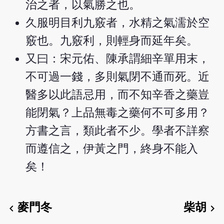
治之者，以氣勝之也。
久服明目利九竅者，水精之氣濡於空
竅也。九竅利，則輕身而延年矣。
又曰：宋元佑、陳承謂細辛單用末，
不可過一錢，多則氣閉不通而死。近
醫多以此語忌用，而不知辛香之藥豈
能閉氣？上品無毒之藥何不可多用？
方書之言，類此者不少。學者不詳察
而遵信之，伊黃之門，終身不能入
矣！
麥門冬
柴胡
chevron_left
chevron_right