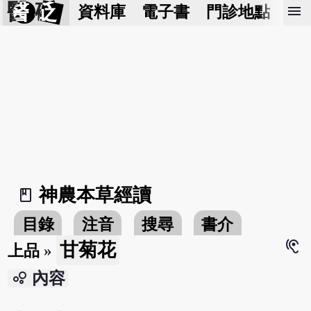
醫 砭
menu
資料庫
電子書
門診地點
預
神農本草經讀
book_2
目錄
注音
搜尋
書介
hearing
甘菊花
上品
»
bubble_chart
內容