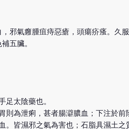
白，邪氣癰腫疽痔惡瘡，頭瘍疥瘙。久
色補五臟。
手足太陰藥也。
胃則為泄痢，甚者腸澼膿血；下注於前
血。皆濕邪之氣為害也；石脂具濕土之