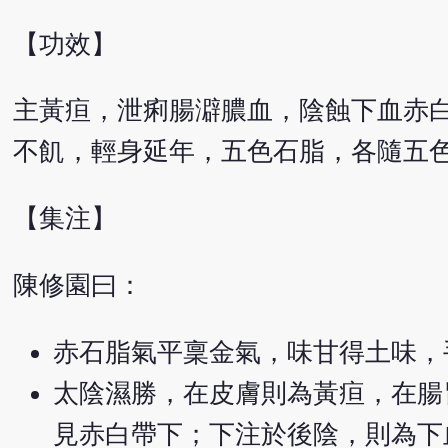
【功效】
主黃疸，泄痢腸澼膿血，陰蝕下血赤
不飢，輕身延年，五色石脂，各隨五
【集注】
陳修園曰：
赤石脂氣平稟金氣，味甘得土味，
太陰濕勝，在皮膚則為黃疸，在腸
見赤白帶下；下注於後陰，則為下