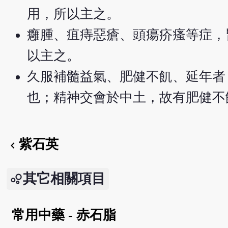
用，所以主之。
癰腫、疽痔惡瘡、頭瘍疥瘙等症，
以主之。
久服補髓益氣、肥健不飢、延年者
也；精神交會於中土，故有肥健不
紫石英
chevron_left
其它相關項目
常用中藥 - 赤石脂