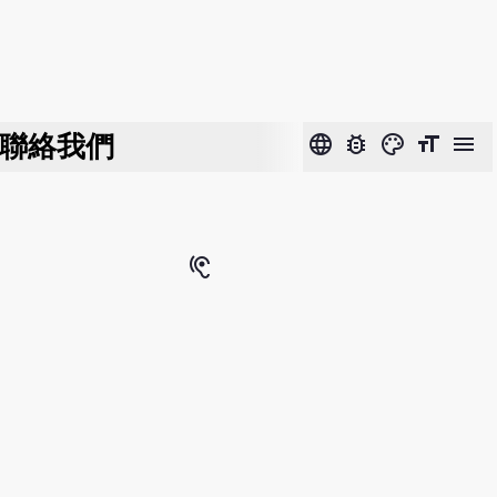
聯絡我們
language
bug_report
color_lens
format_size
menu
hearing