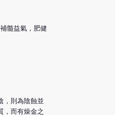
服補髓益氣，肥健
陰，則為陰蝕並
質，而有燥金之