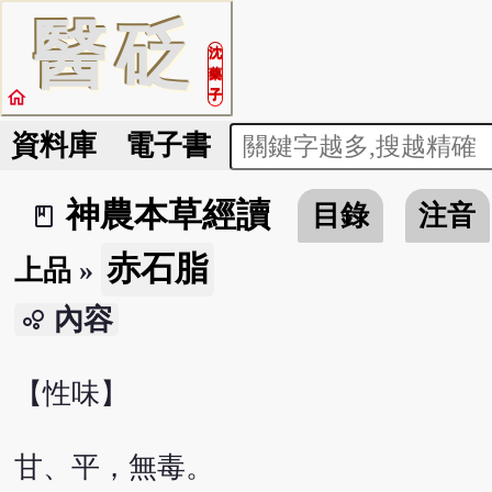
醫
砭
沈
藥
home
子
資料庫
電子書
神農本草經讀
目錄
注音
book_2
赤石脂
上品
»
內容
bubble_chart
【性味】
甘、平，無毒。