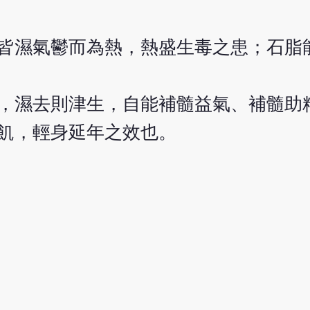
皆濕氣鬱而為熱，熱盛生毒之患；石脂
，濕去則津生，自能補髓益氣、補髓助
飢，輕身延年之效也。