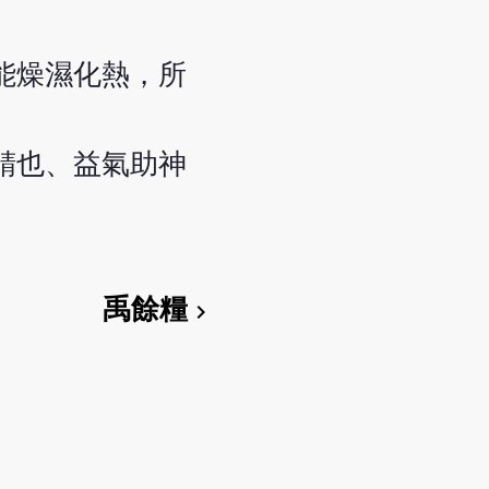
能燥濕化熱，所
精也、益氣助神
禹餘糧
chevron_right