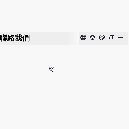
聯絡我們
language
bug_report
color_lens
format_size
menu
hearing