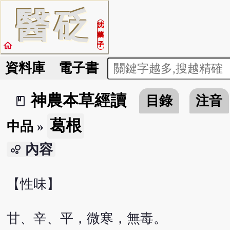
醫
砭
沈
藥
home
子
資料庫
電子書
神農本草經讀
目錄
注音
book_2
葛根
中品
»
內容
bubble_chart
【性味】
甘、辛、平，微寒，無毒。