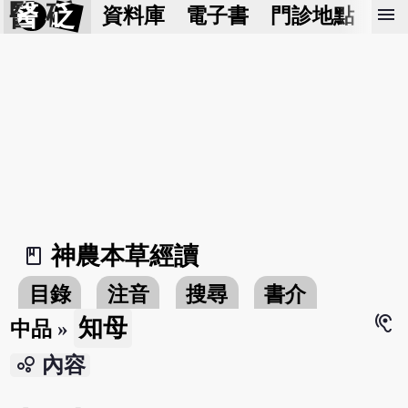
醫 砭
menu
資料庫
電子書
門診地點
預
神農本草經讀
book_2
目錄
注音
搜尋
書介
hearing
知母
中品
»
bubble_chart
內容