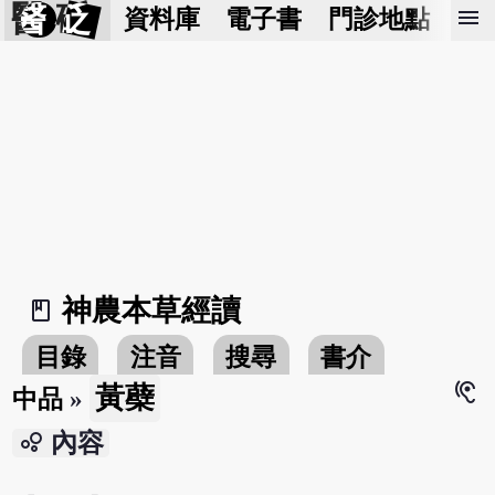
醫 砭
menu
資料庫
電子書
門診地點
預
神農本草經讀
book_2
目錄
注音
搜尋
書介
hearing
黃蘗
中品
»
bubble_chart
內容