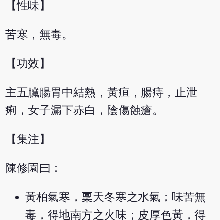
【性味】
苦寒，無毒。
【功效】
主五臟腸胃中結熱，黃疸，腸痔，止泄
痢，女子漏下赤白，陰傷蝕瘡。
【集注】
陳修園曰：
黃柏氣寒，稟天冬寒之水氣；味苦無
毒，得地南方之火味；皮厚色黃，得