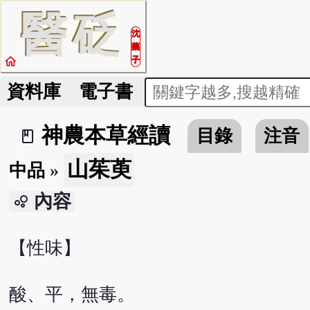
醫
砭
沈
藥
home
子
資料庫
電子書
神農本草經讀
目錄
注音
book_2
山茱萸
中品
»
內容
bubble_chart
【性味】
酸、平，無毒。