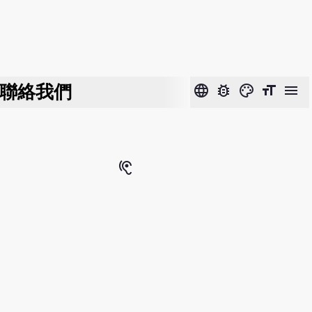
聯絡我們
language
bug_report
color_lens
format_size
menu
hearing