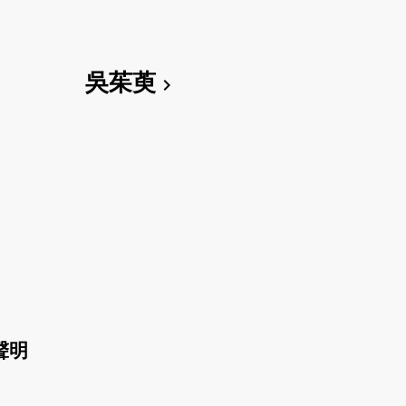
吳茱萸
chevron_right
聲明