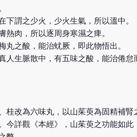
。
在下謂之少火，少火生氣，所以溫中。
膚熱肉，所以逐周身寒濕之痺。
梅丸之酸，能治蚘厥，即此物悟出。
真人生脈散中，有五味之酸，能治倦怠
、桂改為六味丸，以山茱萸為固精補腎
。今詳觀《本經》，山茱萸之功能如此
之弊。