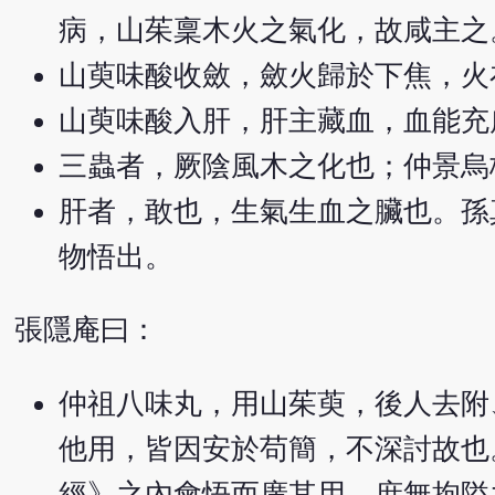
病，山茱稟木火之氣化，故咸主之
山萸味酸收斂，斂火歸於下焦，火
山萸味酸入肝，肝主藏血，血能充
三蟲者，厥陰風木之化也；仲景烏
肝者，敢也，生氣生血之臟也。孫
物悟出。
張隱庵曰：
仲祖八味丸，用山茱萸，後人去附
他用，皆因安於苟簡，不深討故也
經》之內會悟而廣其用，庶無拘隘