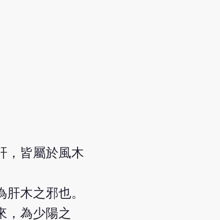
肝，皆屬於風木
為肝木之邪也。
來，為少陽之