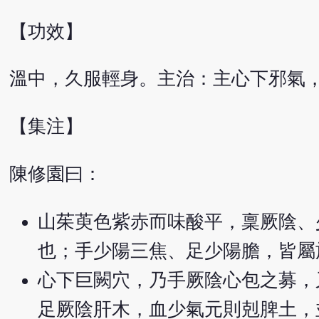
【功效】
溫中，久服輕身。主治：主心下邪氣
【集注】
陳修園曰：
山茱萸色紫赤而味酸平，稟厥陰、
也；手少陽三焦、足少陽膽，皆屬
心下巨闕穴，乃手厥陰心包之募，
足厥陰肝木，血少氣元則剋脾土，