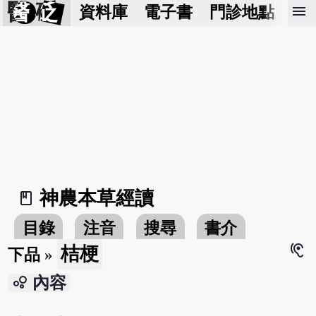
醫 砭
menu
資料庫
電子書
門診地點
預
神農本草經讀
book_2
目錄
注音
搜尋
書介
hearing
桔梗
下品
»
bubble_chart
內容