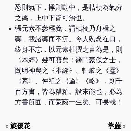
恐則氣下，悸則動中，是桔梗為氣分
之藥，上中下皆可治也。
張元素不參經義，謂桔梗乃舟楫之
藥，載諸藥而不沉。今人熟念在口，
終身不忘，以元素杜撰之言為是，則
《本經》幾可廢矣！醫門豪傑之士，
闡明神農之《本經》、軒岐之《靈》
《素》、仲祖之《論》《略》，則千
百方書，皆為糟粕。設末能也，必為
方書所囿，而蒙蔽一生矣。可畏哉！
旋覆花
葶藶
chevron_left
chevron_right