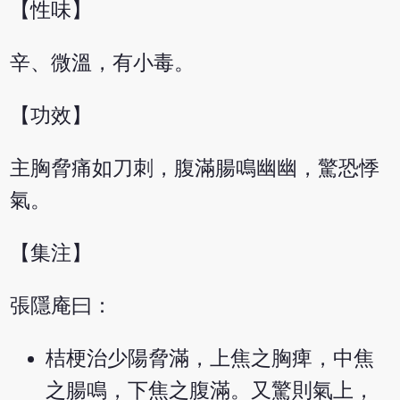
【性味】
辛、微溫，有小毒。
【功效】
主胸脅痛如刀刺，腹滿腸鳴幽幽，驚恐悸
氣。
【集注】
張隱庵曰：
桔梗治少陽脅滿，上焦之胸痺，中焦
之腸鳴，下焦之腹滿。又驚則氣上，