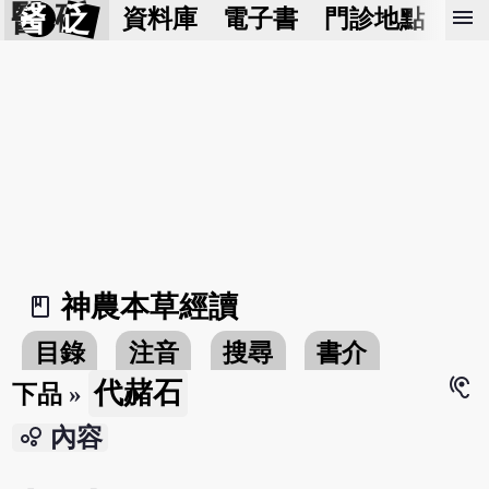
醫 砭
menu
資料庫
電子書
門診地點
預
神農本草經讀
book_2
目錄
注音
搜尋
書介
hearing
代赭石
下品
»
bubble_chart
內容