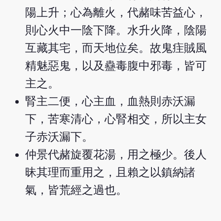
陽上升；心為離火，代赭味苦益心，
則心火中一陰下降。水升火降，陰陽
互藏其宅，而天地位矣。故鬼疰賊風
精魅惡鬼，以及蠱毒腹中邪毒，皆可
主之。
腎主二便，心主血，血熱則赤沃漏
下，苦寒清心，心腎相交，所以主女
子赤沃漏下。
仲景代赭旋覆花湯，用之極少。後人
昧其理而重用之，且賴之以鎮納諸
氣，皆荒經之過也。