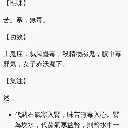
【性味】
苦。寒，無毒。
【功效】
主鬼疰，賊風蠱毒，殺精物惡鬼，腹中毒
邪氣，女子赤沃漏下。
【集注】
述：
代赭石氣寒入腎，味苦無毒入心。腎
為坎水，代赭氣寒益腎，則腎水中一