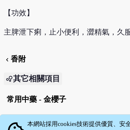
【功效】
主脾泄下痢，止小便利，澀精氣，久
香附
chevron_left
其它相關項目
常用中藥 - 金櫻子
English version
本網站採用cookies技術提供優質、安