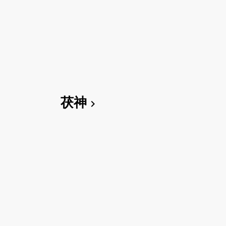
茯神
chevron_right