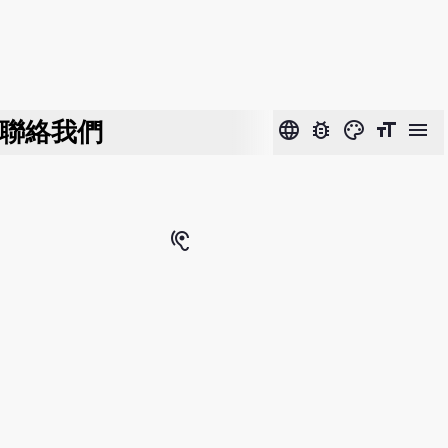
聯絡我們
language
bug_report
color_lens
format_size
menu
hearing