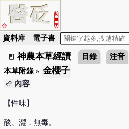
醫
砭
沈
藥
home
子
資料庫
電子書
神農本草經讀
目錄
注音
book_2
金櫻子
本草附錄
»
內容
bubble_chart
【性味】
酸、澀，無毒。