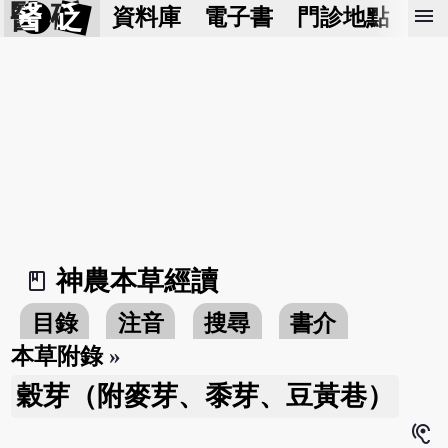
醫 砭
menu
資料庫
電子書
門診地點
預
神農本草經讀
book_2
目錄
注音
搜尋
書介
本草附錄
»
穀芽（附麥芽、黍芽、豆黃巷）
hearing