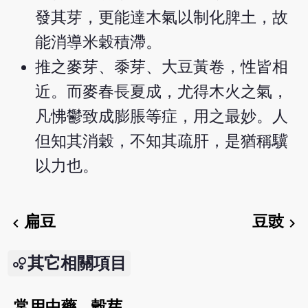
發其芽，更能達木氣以制化脾土，故
能消導米穀積滯。
推之麥芽、黍芽、大豆黃卷，性皆相
近。而麥春長夏成，尤得木火之氣，
凡怫鬱致成膨脹等症，用之最妙。人
但知其消穀，不知其疏肝，是猶稱驥
以力也。
扁豆
豆豉
chevron_left
chevron_right
其它相關項目
常用中藥 - 穀芽