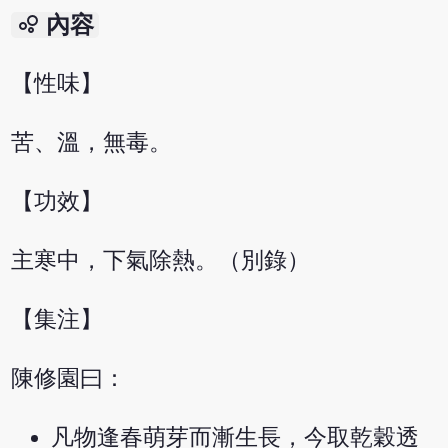
bubble_chart
內容
【性味】
苦、溫，無毒。
【功效】
主寒中，下氣除熱。（別錄）
【集注】
陳修園曰：
凡物逢春萌芽而漸生長，今取乾穀透