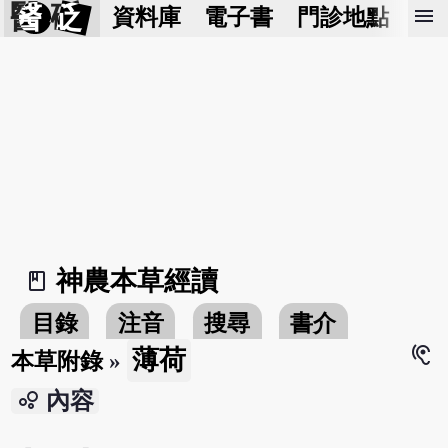
醫 砭
menu
資料庫
電子書
門診地點
預
神農本草經讀
book_2
目錄
注音
搜尋
書介
hearing
薄荷
本草附錄
»
bubble_chart
內容