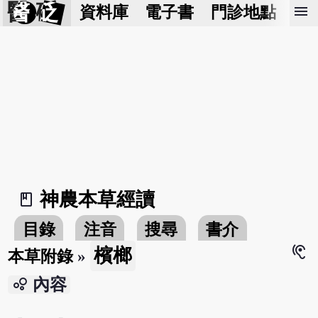
醫 砭
menu
資料庫
電子書
門診地點
預
神農本草經讀
book_2
目錄
注音
搜尋
書介
hearing
檳榔
本草附錄
»
bubble_chart
內容