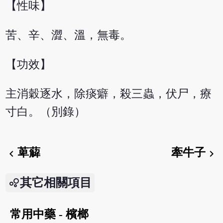
【性味】
苦、辛、澀、溫，無毒。
【功效】
主消穀逐水，除痰癖，殺三蟲，伏尸，療
寸白。（別錄）
萆薢
牽牛子
chevron_left
chevron_right
其它相關項目
常用中藥 - 檳榔