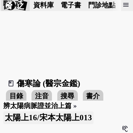
醫 砭
menu
資料庫
電子書
門診地點
預
傷寒論 (醫宗金鑑)
book_2
目錄
注音
搜尋
書介
辨太陽病脈證並治上篇
»
太陽上16/宋本太陽上013
hearing