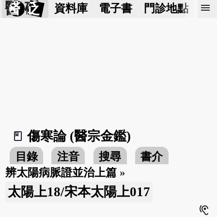
醫 砭
menu
資料庫
電子書
門診地點
預
傷寒論 (醫宗金鑑)
book_2
目錄
注音
搜尋
書介
辨太陽病脈證並治上篇
»
太陽上18/宋本太陽上017
hearing