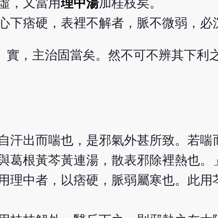
虛，又當用
理中湯
加桂枝矣。
心下痞硬，表裡不解者，脈不微弱，必
、實，主治固當矣。然不可不辨其下利之
自汗出而喘也，是邪氣外甚所致。若喘
與葛根黃芩黃連湯，散表邪除裡熱也。
用理中者，以痞硬，脈弱屬寒也。此用