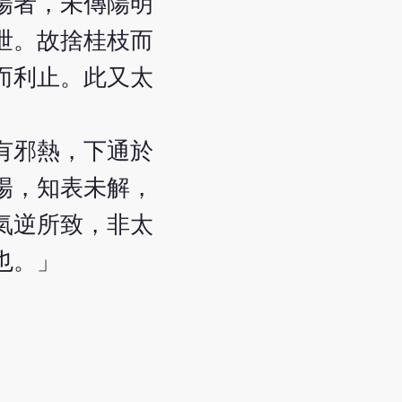
陽者，未傳陽明
泄。故捨桂枝而
而利止。此又太
有邪熱，下通於
陽，知表未解，
氣逆所致，非太
也。」