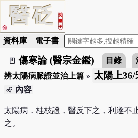
醫
砭
沈
藥
home
子
資料庫
電子書
傷寒論 (醫宗金鑑)
目錄
book_2
太陽上36
辨太陽病脈證並治上篇
»
內容
bubble_chart
太陽病，桂枝證，醫反下之，利遂不
之。