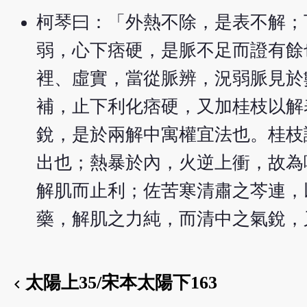
柯琴曰：「外熱不除，是表不解；
弱，心下痞硬，是脈不足而證有餘
裡、虛實，當從脈辨，況弱脈見於
補，止下利化痞硬，又加桂枝以解
銳，是於兩解中寓權宜法也。桂枝
出也；熱暴於內，火逆上衝，故為
解肌而止利；佐苦寒清肅之芩連，
藥，解肌之力純，而清中之氣銳，
太陽上35/宋本太陽下163
chevron_left