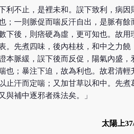
下利不止，是裡未和。誤下致利，病因
也；一則脈促而喘反汗自出，是脈有餘
數下後，則痞硬為虛，更可知也。故用
表。先煮四味，後內桂枝，和中之力饒
證本脈緩，誤下後而反促，陽氣內盛，
喘也；暴注下迫，故為利也。故君清輕
以止汗而定喘；又加甘草以和中。先煮
又與補中逐邪者殊法矣。」
太陽上37