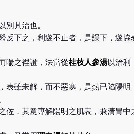
以別其治也。
醫反下之，利遂不止者，是誤下，遂協
而喘之裡證，法當從
桂枝人參湯
以治利
，表雖未解，而不惡寒，是熱已陷陽明
。
之佐，其意專解陽明之肌表，兼清胃中