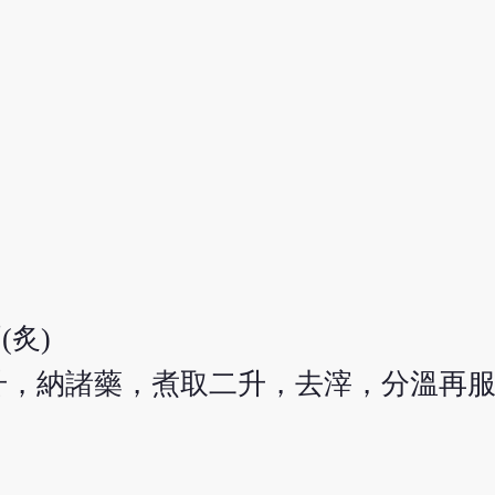
(炙)
升，納諸藥，煮取二升，去滓，分溫再