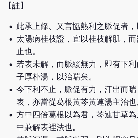
【註】
此承上條、又言協熱利之脈促者，
太陽病桂枝證，宜以桂枝解肌，而
止也。
若表未解，而脈緩無力，即有下利
子厚朴湯，以治喘矣。
今下利不止，脈促有力，汗出而喘
表，亦當從葛根黃芩黃連湯主治也
方中四倍葛根以為君，芩連甘草為
中兼解表裡法也。