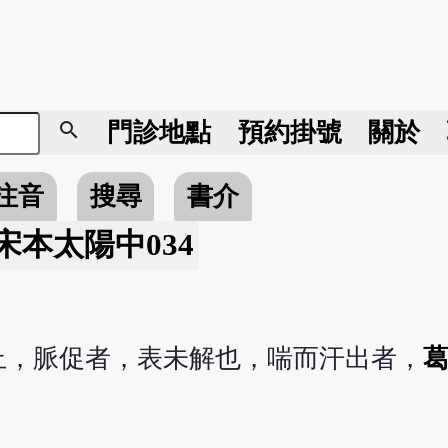
search
門診地點
預約掛號
關於
注音
搜尋
書介
/宋本太陽中034
止，脈促者，表未解也，喘而汗出者，