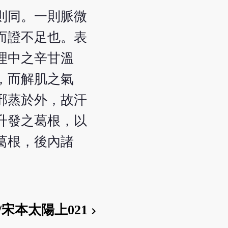
則同。一則脈微
而證不足也。表
理中之辛甘溫
，而解肌之氣
邪蒸於外，故汗
升發之葛根，以
葛根，後內諸
/宋本太陽上021
chevron_right