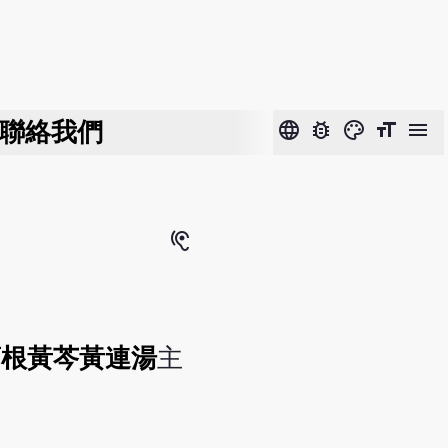
聯絡我們
language
bug_report
color_lens
format_size
menu
hearing
葛根黃芩黃連湯
主