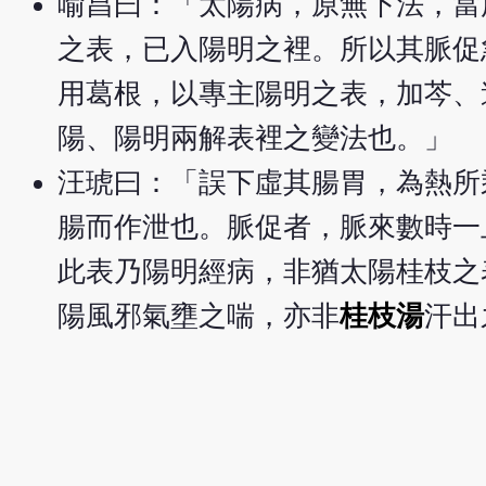
喻昌曰：「太陽病，原無下法，當
之表，已入陽明之裡。所以其脈促
用葛根，以專主陽明之表，加芩、
陽、陽明兩解表裡之變法也。」
汪琥曰：「誤下虛其腸胃，為熱所
腸而作泄也。脈促者，脈來數時一
此表乃陽明經病，非猶太陽桂枝之
陽風邪氣壅之喘，亦非
桂枝湯
汗出