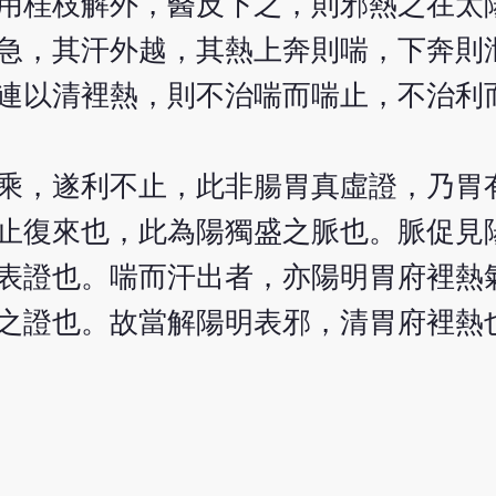
用桂枝解外，醫反下之，則邪熱之在太
急，其汗外越，其熱上奔則喘，下奔則
連以清裡熱，則不治喘而喘止，不治利
乘，遂利不止，此非腸胃真虛證，乃胃
止復來也，此為陽獨盛之脈也。脈促見
表證也。喘而汗出者，亦陽明胃府裡熱
之證也。故當解陽明表邪，清胃府裡熱