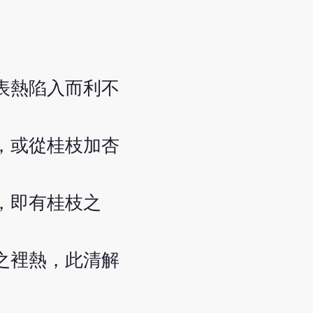
表熱陷入而利不
，或從桂枝加杏
，即有桂枝之
之裡熱，此清解