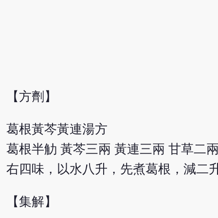
【方劑】
葛根黃芩黃連湯方
葛根半觔 黃芩三兩 黃連三兩 甘草二兩
右四味，以水八升，先煮葛根，減二
【集解】