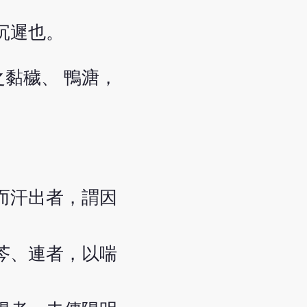
沉遲也。
黏穢、 鴨溏，
而汗出者，謂因
」
芩、連者，以喘