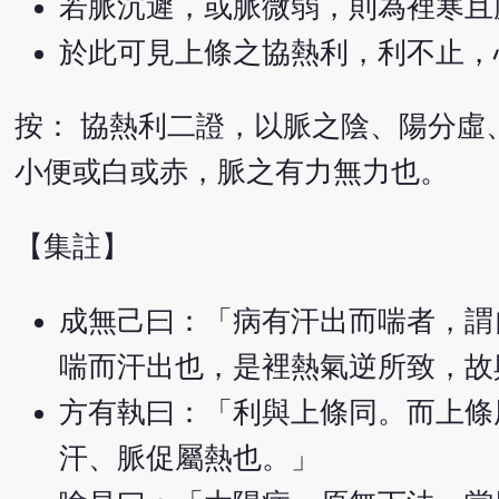
若脈沉遲，或脈微弱，則為裡寒且
於此可見上條之協熱利，利不止，
按： 協熱利二證，以脈之陰、陽分虛
小便或白或赤，脈之有力無力也。
【集註】
成無己曰：「病有汗出而喘者，謂
喘而汗出也，是裡熱氣逆所致，故
方有執曰：「利與上條同。而上條
汗、脈促屬熱也。」