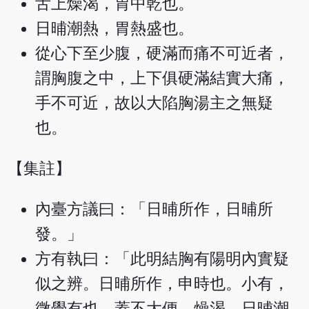
舌上燥渴，胃中乾也。
日晡潮熱，胃熱盛也。
從心下至少腹，硬滿而痛不可近者，
謂胸腹之中，上下俱硬滿結實大痛，
手不可近，故以大陷胸湯主之無疑
也。
【集註】
內臺方議曰：「日晡所作，日晡所
發。」
方有執曰：「此明結胸有陽明內實疑
似之辨。日晡所作，申時也。小有，
微覺有也。蓋不大便，燥渴，日晡潮