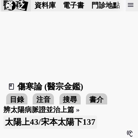
醫 砭
menu
資料庫
電子書
門診地點
預
傷寒論 (醫宗金鑑)
book_2
目錄
注音
搜尋
書介
辨太陽病脈證並治上篇
»
太陽上43/宋本太陽下137
hearing