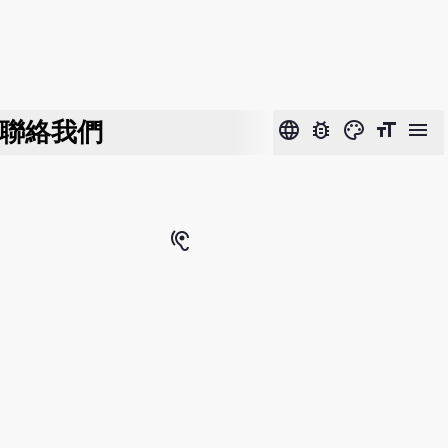
聯絡我們
language
bug_report
color_lens
format_size
menu
hearing