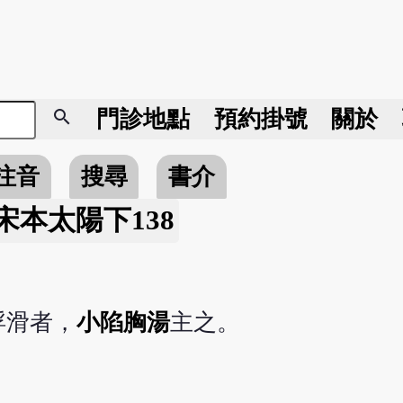
search
門診地點
預約掛號
關於
注音
搜尋
書介
/宋本太陽下138
浮滑者，
小陷胸湯
主之。