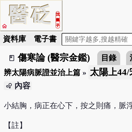
醫
砭
沈
藥
home
子
資料庫
電子書
傷寒論 (醫宗金鑑)
目錄
book_2
太陽上44
辨太陽病脈證並治上篇
»
內容
bubble_chart
小結胸，病正在心下，按之則痛，脈
【註】