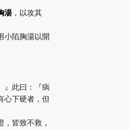
胸湯
，以攻其
用小陷胸湯以開
。』此曰：『病
有心下硬者，但
證，皆致不救，