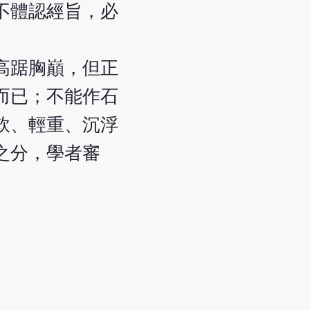
不體認經旨，必
高踞胸巔，但正
而已；不能作石
軟、輕重、沉浮
之分，學者審