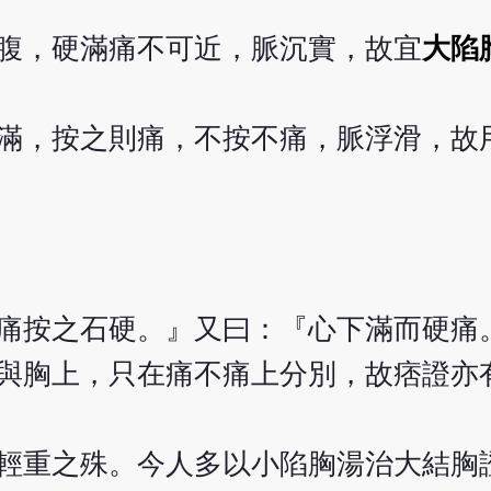
腹，硬滿痛不可近，脈沉實，故宜
大陷
滿，按之則痛，不按不痛，脈浮滑，故
痛按之石硬。』又曰：『心下滿而硬痛
與胸上，只在痛不痛上分別，故痞證亦
輕重之殊。今人多以小陷胸湯治大結胸