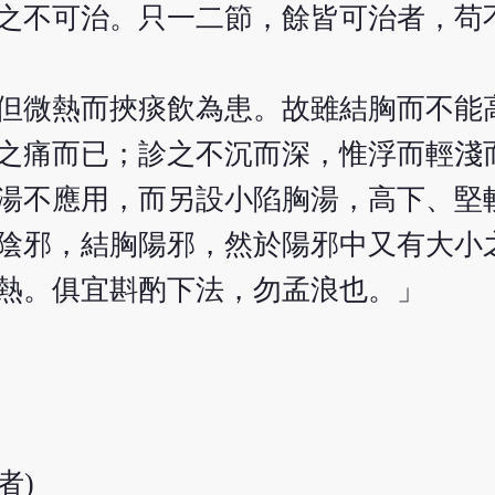
之不可治。只一二節，餘皆可治者，苟
但微熱而挾痰飲為患。故雖結胸而不能
之痛而已；診之不沉而深，惟浮而輕淺
湯不應用，而另設小陷胸湯，高下、堅
陰邪，結胸陽邪，然於陽邪中又有大小
熱。俱宜斟酌下法，勿孟浪也。」
者)