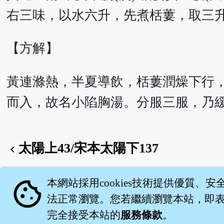
右三味，以水六升，先煮栝蔞，取三
【方解】
黃連滌熱，半夏導飲，栝蔞潤燥下行
而入，故名小陷胸湯。分服三服，乃
太陽上43/宋本太陽下137
chevron_left
English version
cookie
本網站採用cookies技術提供優質、安
法正常瀏覽。您若繼續瀏覽本站，即表示
完全接受本站的
服務條款
。