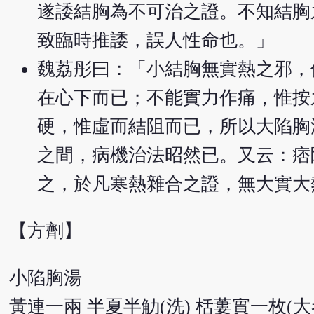
遂諉結胸為不可治之證。不知結胸
致臨時推諉，誤人性命也。」
魏荔彤曰：「小結胸無實熱之邪，
在心下而已；不能實力作痛，惟按
硬，惟虛而結阻而已，所以大陷胸
之間，病機治法昭然已。又云：痞
之，於凡寒熱雜合之證，無大實大
【方劑】
小陷胸湯
黃連一兩 半夏半觔(洗) 栝蔞實一枚(大