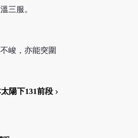
分溫三服。
雖不峻，亦能突圍
本太陽下131前段
chevron_right