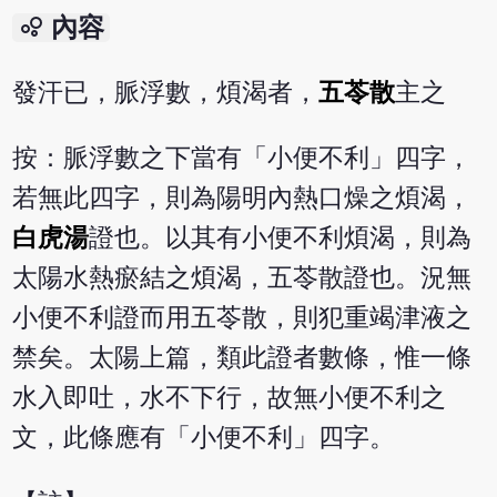
bubble_chart
內容
發汗已，脈浮數，煩渴者，
五苓散
主之
按：脈浮數之下當有「小便不利」四字，
若無此四字，則為陽明內熱口燥之煩渴，
白虎湯
證也。以其有小便不利煩渴，則為
太陽水熱瘀結之煩渴，五苓散證也。況無
小便不利證而用五苓散，則犯重竭津液之
禁矣。太陽上篇，類此證者數條，惟一條
水入即吐，水不下行，故無小便不利之
文，此條應有「小便不利」四字。