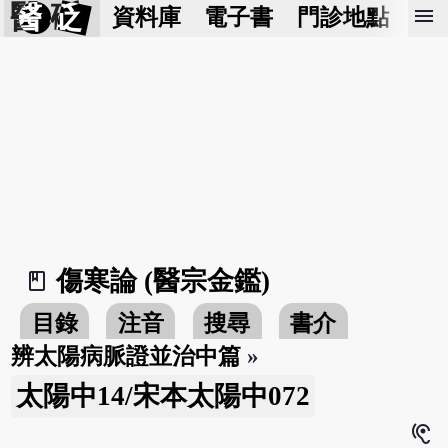
醫 砭
menu
資料庫
電子書
門診地點
預
傷寒論 (醫宗金鑑)
book_2
目錄
注音
搜尋
書介
辨太陽病脈證並治中篇
»
太陽中14/宋本太陽中072
hearing