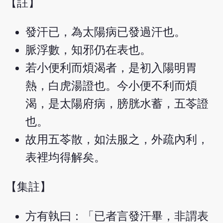
【註】
發汗已，為太陽病已發過汗也。
脈浮數，知邪仍在表也。
若小便利而煩渴者，是初入陽明胃
熱，白虎湯證也。今小便不利而煩
渴，是太陽府病，膀胱水蓄，五苓證
也。
故用五苓散，如法服之，外疏內利，
表裡均得解矣。
【集註】
方有執曰：「已者言發汗畢，非謂表