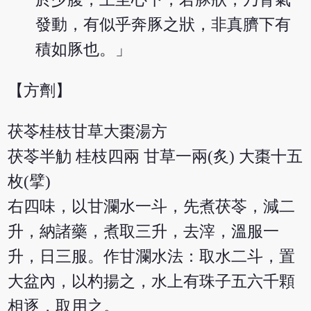
發動，有似乎奔豚之狀，非真臍下有
積如豚也。」
【方劑】
茯苓桂枝甘草大棗湯方
茯苓半觔 桂枝四兩 甘草一兩(炙) 大棗十五
枚(擘)
右四味，以甘瀾水一斗，先煮茯苓，減二
升，納諸藥，煮取三升，去滓，溫服一
升，日三服。作甘瀾水法：取水二斗，置
大盆內，以杓揚之，水上有珠子五六千顆
相逐，取用之。