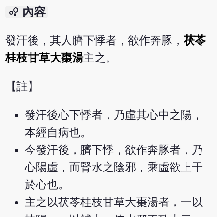
bubble_chart
內容
發汗後，其人臍下悸者，欲作奔豚，
茯苓
桂枝甘草大棗湯
主之。
【註】
發汗後心下悸者，乃虛其心中之陽，
本經自病也。
今發汗後，臍下悸，欲作奔豚者，乃
心陽虛，而腎水之陰邪，乘虛欲上干
於心也。
主之以茯苓桂枝甘草大棗湯者，一以