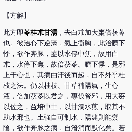
【方解】
此方即
苓桂朮甘湯
，去白朮加大棗倍茯苓
也。彼治心下逆滿，氣上衝胸，此治臍下
悸，欲作奔豚，蓋以水停中焦，故用白
朮，水停下焦，故倍茯苓。臍下悸，是邪
上干心也，其病由汗後而起，自不外乎桂
枝之法。仍以桂枝、甘草補陽氣，生心
液，倍加茯苓以君之，專伐腎邪，用大棗
以佐之，益培中土，以甘瀾水煎，取其不
助水邪也。土強自可制水，陽建則能禦
陰，欲作奔豚之病，自潛消而默化矣。若