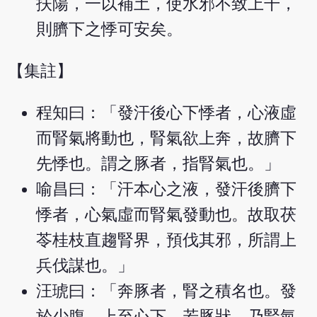
扶陽，一以補土，使水邪不致上干，
則臍下之悸可安矣。
【集註】
程知曰：「發汗後心下悸者，心液虛
而腎氣將動也，腎氣欲上奔，故臍下
先悸也。謂之豚者，指腎氣也。」
喻昌曰：「汗本心之液，發汗後臍下
悸者，心氣虛而腎氣發動也。故取茯
苓桂枝直趨腎界，預伐其邪，所謂上
兵伐謀也。」
汪琥曰：「奔豚者，腎之積名也。發
於少腹，上至心下，若豚狀，乃腎氣