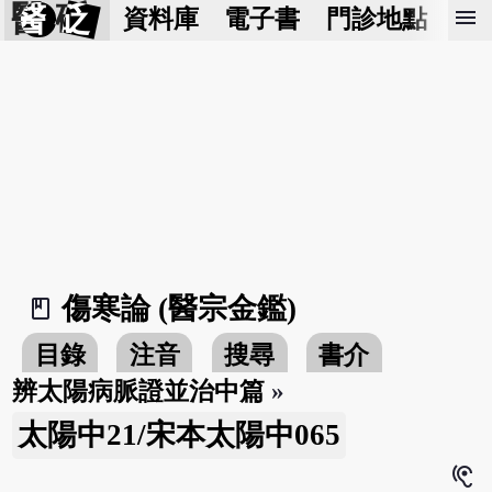
醫 砭
menu
資料庫
電子書
門診地點
預
傷寒論 (醫宗金鑑)
book_2
目錄
注音
搜尋
書介
辨太陽病脈證並治中篇
»
太陽中21/宋本太陽中065
hearing