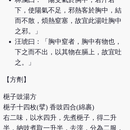
下，使陽氣不足，邪熱客於胸中，結
而不散，煩熱窒塞，故宜此湯吐胸中
之邪。」
汪琥曰：「胸中窒者，胸中有物也，
下之而不出，以其物在膈上，故宜吐
之。」
【方劑】
梔子豉湯方
梔子十四枚(擘) 香豉四合(綿裹)
右二味，以水四升，先煮梔子，得二升
半，納豉煮取一升半，去滓，分為二服，