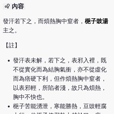
bubble_chart
內容
發汗若下之，而煩熱胸中窒者，
梔子豉湯
主之。
【註】
發汗表未解，若下之，表邪入裡，既
不從實化而為結胸氣衝，亦不從虛化
而為痞硬下利，但作煩熱胸中窒者，
以表邪輕，所陷者淺，故只為煩熱，
胸中不快也。
梔子苦能湧泄，寒能勝熱，豆豉輕腐