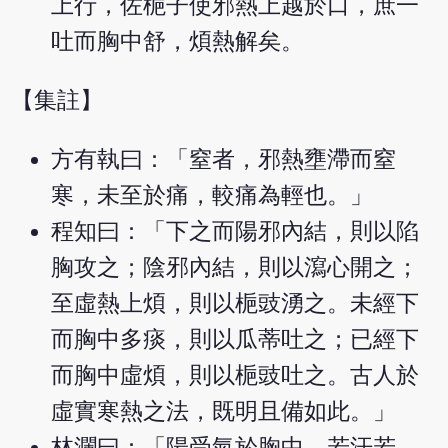
上行，佐梔子使邪熱上越於口，庶一
吐而胸中舒，煩熱解矣。
【集註】
方有執曰：「窒者，邪熱壅滯而窒
寒，未至於痛，較痛為輕也。」
程知曰：「下之而陽邪內結，則以陷
胸攻之；陰邪內結，則以瀉心開之；
至虛熱上煩，則以梔豉湧之。未經下
而胸中多痰，則以瓜蒂吐之；已經下
而胸中虛煩，則以梔豉吐之。古人於
虛實寒熱之法，既明且備如此。」
林瀾曰：「陽受氣於胸中，若汗若