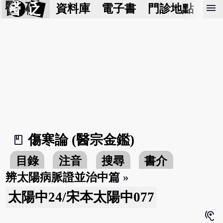
醫 砭
menu
資料庫
電子書
門診地點
預
傷寒論 (醫宗金鑑)
book_2
目錄
注音
搜尋
書介
辨太陽病脈證並治中篇
»
太陽中24/宋本太陽中077
hearing