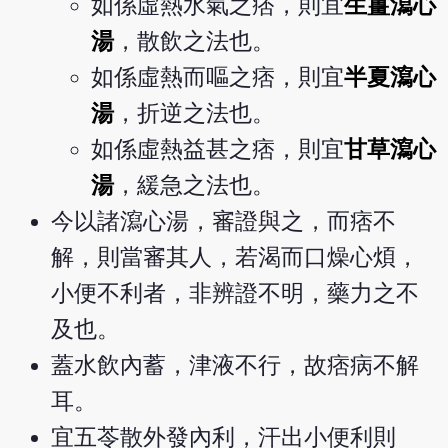
如係虛熱水氣之痞，則宜
生薑瀉心
湯
，散飲之法也。
如係虛熱而嘔之痞，則宜
半夏瀉心
湯
，折逆之法也。
如係虛熱益甚之痞，則宜
甘草瀉心
湯
，緩急之法也。
今以諸瀉心湯，審證與之，而痞不
解，則當審其人，若渴而口燥心煩，
小便不利者，非辨證不明，藥力之不
及也。
蓋水飲內蓄，津液不行，故痞病不解
耳。
宜五苓散外發內利，汗出小便利則