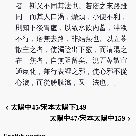
者，斯又不同其法也。若痞之來路雖
同，而其人口渴，燥煩，小便不利，
則知下後胃虛，以致水飲內蓄，津液
不行，痞無去路，非結熱也。以五苓
散主之者，使濁陰出下竅，而清陽之
在上焦者，自無阻留矣。況五苓散宣
通氣化，兼行表裡之邪，使心邪不從
心瀉，而從膀胱瀉，又一法也。」
太陽中45/宋本太陽下149
chevron_left
太陽中47/宋本太陽中159
chevron_right