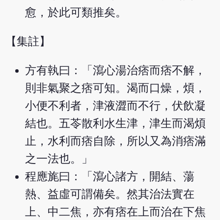
愈，於此可類推矣。
【集註】
方有執曰：「瀉心湯治痞而痞不解，
則非氣聚之痞可知。渴而口燥，煩，
小便不利者，津液澀而不行，伏飲凝
結也。五苓散利水生津，津生而渴煩
止，水利而痞自除，所以又為消痞滿
之一法也。」
程應旄曰：「瀉心諸方，開結、蕩
熱、益虛可謂備矣。然其治法實在
上、中二焦，亦有痞在上而治在下焦