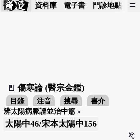
醫 砭
menu
資料庫
電子書
門診地點
預
傷寒論 (醫宗金鑑)
book_2
目錄
注音
搜尋
書介
辨太陽病脈證並治中篇
»
太陽中46/宋本太陽中156
hearing