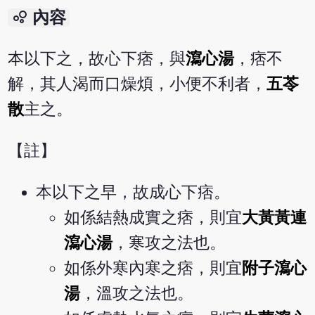
bubble_chart
內容
本以下之，故心下痞，與
瀉心湯
，痞不
解，其人渴而口燥煩，小便不利者，
五苓
散
主之。
【註】
本以下之早，故成心下痞。
如係結熱成實之痞，則宜
大黃黃連
瀉心湯
，寒攻之法也。
如係外寒內寒之痞，則宜
附子瀉心
湯
，溫攻之法也。