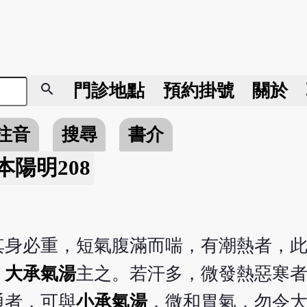
search
門診地點
預約掛號
關於
注音
搜尋
書介
本陽明208
其身必重，短氣腹滿而喘，有潮熱者，
，
大承氣湯
主之。若汗多，微發熱惡寒
通者，可與
小承氣湯
，微和胃氣，勿令