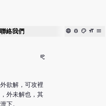
聯絡我們
language
bug_report
color_lens
format_size
menu
hearing
此外欲解，可攻裡
者，外未解也，其
大泄下。