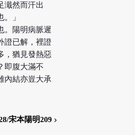
足濈然而汗出
也。」
也。陽明病脈遲
外證已解，裡證
多，猶見發熱惡
？即腹大滿不
雖內結亦豈大承
28/宋本陽明209
chevron_right