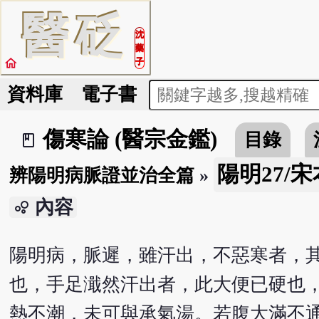
醫
砭
沈
藥
home
子
資料庫
電子書
傷寒論 (醫宗金鑑)
目錄
book_2
陽明27/宋
辨陽明病脈證並治全篇
»
內容
bubble_chart
陽明病，脈遲，雖汗出，不惡寒者，
也，手足濈然汗出者，此大便已硬也
熱不潮，未可與承氣湯。若腹大滿不