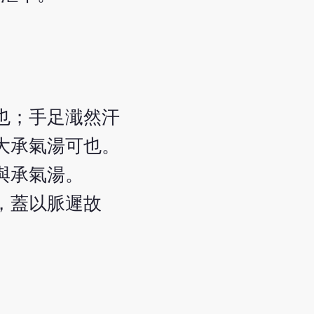
也；手足濈然汗
大承氣湯可也。
與承氣湯。
，蓋以脈遲故