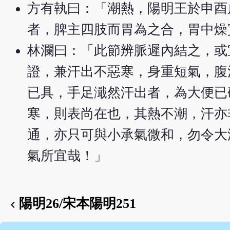
方有執曰：「潮熱，陽明王於申酉
者，脾主四肢而胃為之合，胃中燥
林瀾曰：「此節辨脈遲內結之，或
證，兼汗出不惡寒，身重短氣，腹
已具，手足濈然汗出者，為大便已
寒，則表尚在也，其熱不潮，汗亦
通，亦只可與小承氣微和，勿令大
氣所宜哉！」
陽明26/宋本陽明251
chevron_left