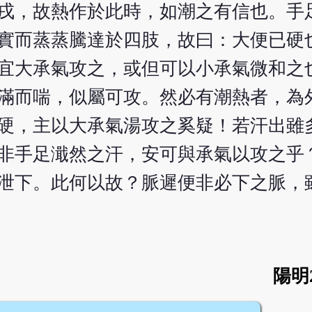
戌，故熱作於此時，如潮之有信也。手
實而蒸蒸騰達於四肢，故曰：大便已硬
宜大承氣攻之，或但可以小承氣微和之
滿而喘，似屬可攻。然必有潮熱者，為
硬，主以大承氣湯攻之奚疑！若汗出雖
非手足濈然之汗，安可與承氣以攻之乎
泄下。此何以故？脈遲便非必下之脈，
陽明