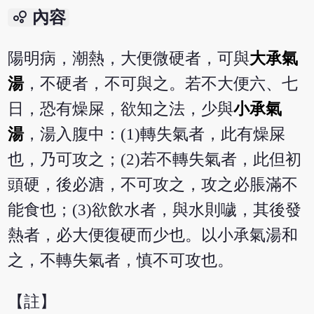
bubble_chart
內容
陽明病，潮熱，大便微硬者，可與
大承氣
湯
，不硬者，不可與之。若不大便六、七
日，恐有燥屎，欲知之法，少與
小承氣
湯
，湯入腹中：(1)轉失氣者，此有燥屎
也，乃可攻之；(2)若不轉失氣者，此但初
頭硬，後必溏，不可攻之，攻之必脹滿不
能食也；(3)欲飲水者，與水則噦，其後發
熱者，必大便復硬而少也。以小承氣湯和
之，不轉失氣者，慎不可攻也。
【註】