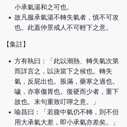
小承氣湯和之可也。
故凡服承氣湯不轉失氣者，慎不可攻
也。此蓋仲景戒人不可輕下之意。
【集註】
方有執曰：「此以潮熱、轉失氣次第
而詳言之，以決當下之候也。轉失
氣，反屁出也。脹滿，藥寒之過也。
噦，亦寒傷胃也。復硬而少者，重下
故也。末句重致叮嚀之意。」
喻昌曰：「若腹中氣仍不轉，則不但
用大承氣大差，即小承氣亦差矣。」