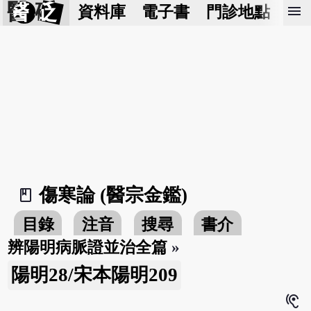
醫 砭
menu
資料庫
電子書
門診地點
預
傷寒論 (醫宗金鑑)
book_2
目錄
注音
搜尋
書介
辨陽明病脈證並治全篇
»
陽明28/宋本陽明209
hearing