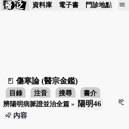
醫 砭
menu
資料庫
電子書
門診地點
預
傷寒論 (醫宗金鑑)
book_2
目錄
注音
搜尋
書介
hearing
陽明46
辨陽明病脈證並治全篇
»
bubble_chart
內容