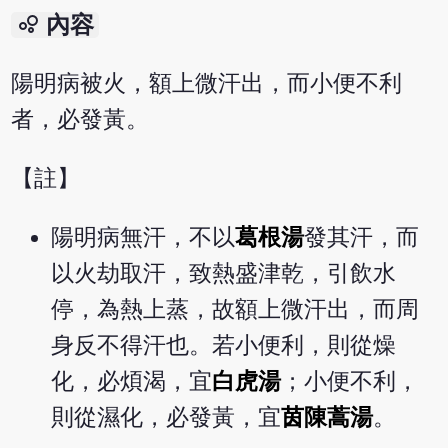
bubble_chart
內容
陽明病被火，額上微汗出，而小便不利
者，必發黃。
【註】
陽明病無汗，不以
葛根湯
發其汗，而
以火劫取汗，致熱盛津乾，引飲水
停，為熱上蒸，故額上微汗出，而周
身反不得汗也。若小便利，則從燥
化，必煩渴，宜
白虎湯
；小便不利，
則從濕化，必發黃，宜
茵陳蒿湯
。