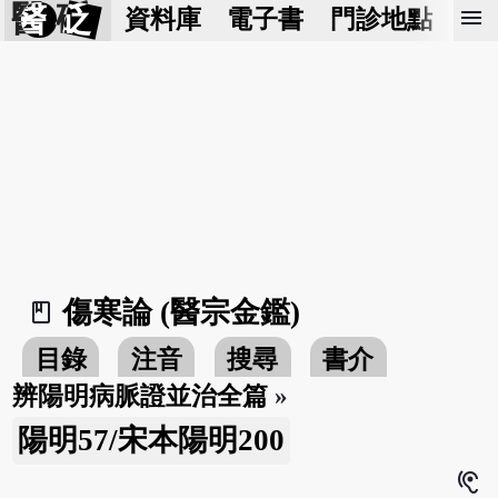
醫 砭
menu
資料庫
電子書
門診地點
預
傷寒論 (醫宗金鑑)
book_2
目錄
注音
搜尋
書介
辨陽明病脈證並治全篇
»
陽明57/宋本陽明200
hearing