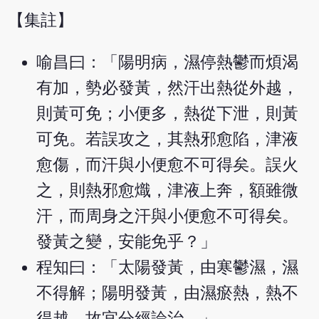
【集註】
喻昌曰：「陽明病，濕停熱鬱而煩渴
有加，勢必發黃，然汗出熱從外越，
則黃可免；小便多，熱從下泄，則黃
可免。若誤攻之，其熱邪愈陷，津液
愈傷，而汗與小便愈不可得矣。誤火
之，則熱邪愈熾，津液上奔，額雖微
汗，而周身之汗與小便愈不可得矣。
發黃之變，安能免乎？」
程知曰：「太陽發黃，由寒鬱濕，濕
不得解；陽明發黃，由濕瘀熱，熱不
得越，故宜分經論治。」