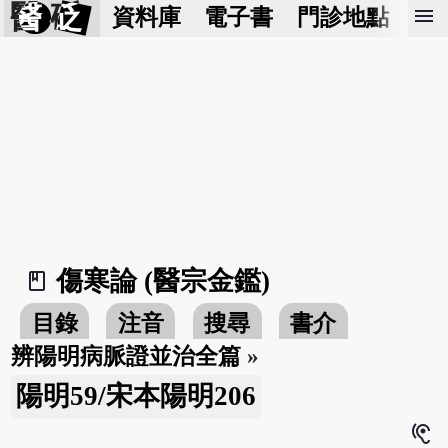
醫 砭
menu
資料庫
電子書
門診地點
預
傷寒論 (醫宗金鑑)
book_2
目錄
注音
搜尋
書介
辨陽明病脈證並治全篇
»
陽明59/宋本陽明206
hearing