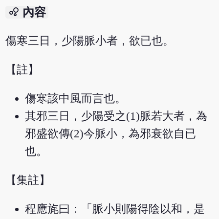
bubble_chart
內容
傷寒三日，少陽脈小者，欲已也。
【註】
傷寒該中風而言也。
其邪三日，少陽受之(1)脈若大者，為
邪盛欲傳(2)今脈小，為邪衰欲自已
也。
【集註】
程應旄曰：「脈小則陽得陰以和，是