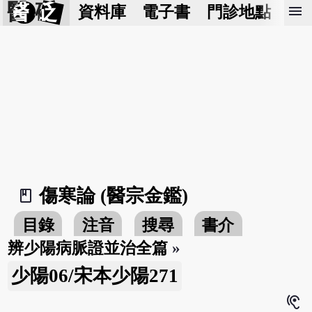
醫 砭
menu
資料庫
電子書
門診地點
預
傷寒論 (醫宗金鑑)
book_2
目錄
注音
搜尋
書介
辨少陽病脈證並治全篇
»
少陽06/宋本少陽271
hearing