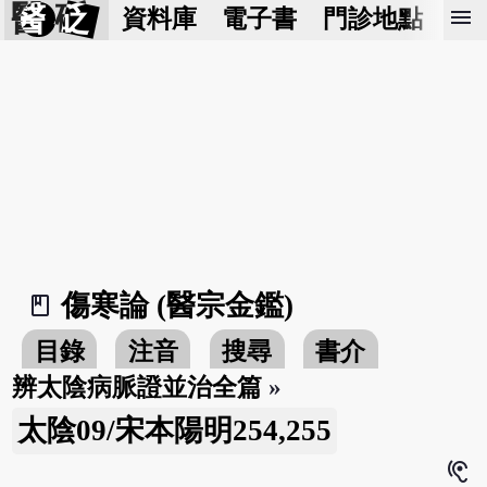
醫 砭
menu
資料庫
電子書
門診地點
預
傷寒論 (醫宗金鑑)
book_2
目錄
注音
搜尋
書介
辨太陰病脈證並治全篇
»
太陰09/宋本陽明254,255
hearing