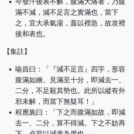
今發汗後表不解，腹滿大痛者，乃腹
滿不減，減不足言之實滿也，當下
之，宜大承氣湯，蓋以裡急，故攻裡
後和表也。
【集註】
喻昌曰：「『減不足言』四字，形容
腹滿如繪。見滿至十分，即減去一、
二分，不足殺其勢也。此所以縱有外
邪未解，而當下無疑耳！」
程應旄曰：「下之而腹滿如故，即減
去一、二分，算不得減。下之不妨再
下，必當以減盡為度也。」