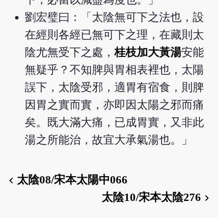
劉宏璧曰：「太陰無可下之法也，設
在經則各經已無可下之理，在藏則太
陰尤無受下之處，
桂枝加大黃湯
安能
無疑乎？不知脾與胃相表裡也，太陽
誤下，太陰受邪，適胃有宿食，則脾
因胃之實而實，亦即因太陽之邪而痛
矣。既大滿大痛，已成胃實，又非此
湯之所能治，故宜大承氣湯也。」
太陰08/宋本太陽中066
chevron_left
太陰10/宋本太陰276
chevron_right