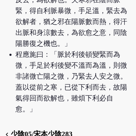
緊，得自利脈暴微，手足溫，緊去為
欲解者，猶之邪在陽脈數而熱，得汗
出脈和身涼數去，為欲愈之意，同陰
陽勝復之機也。」
程應旄曰：「脈於利後頓變緊而為
微，手足於利後變不溫而為溫，則微
非諸微亡陽之微，乃緊去人安之微。
蓋以從前之寒，已從下利而去，故陽
氣得回而欲解也，雖煩下利必自
愈。」
少陰05/宋本少陰283
chevron_left