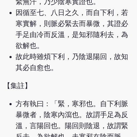
緊無汗，乃少陰寒實證也。
因循至七、八日之久，而自下利，若
寒實解，則脈必緊去而暴微，其證必
手足由冷而反溫，是知邪隨利去，為
欲解也。
故此時雖煩下利，乃陰退陽回，故知
其必自愈也。
【集註】
方有執曰：「緊，寒邪也。自下利脈
暴微者，陰寒內瀉也。故謂手足為反
溫，言陽回也。陽回則陰退，故謂緊
反去，為欲解也。夫寒邪在陰而脈