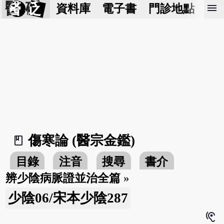
醫 砭
menu
資料庫
電子書
門診地點
預
傷寒論 (醫宗金鑑)
book_2
目錄
注音
搜尋
書介
辨少陰病脈證並治全篇
»
少陰06/宋本少陰287
hearing