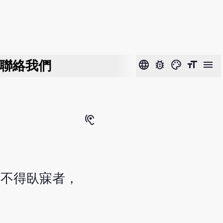
聯絡我們
language
bug_report
color_lens
format_size
menu
hearing
燥不得臥寐者，