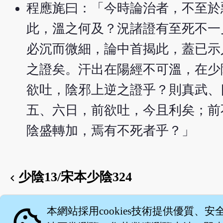
程應旄曰：「今時論治者，不至於
此，溫之何及？況諸證有至死不一
必沉而微細，論中首揭此，蓋已示
之證矣。汗出在陽經不可溫，在少
欲吐，陰邪上逆之證乎？則真武、
五、六日，前欲吐，今且利矣；前
陰盛轉加，焉有不死者乎？」
少陰13/宋本少陰324
chevron_left
English version
cookie
本網站採用cookies技術提供優質、安