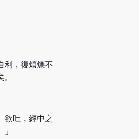
自利，復煩燥不
矣。
。欲吐，經中之
。」