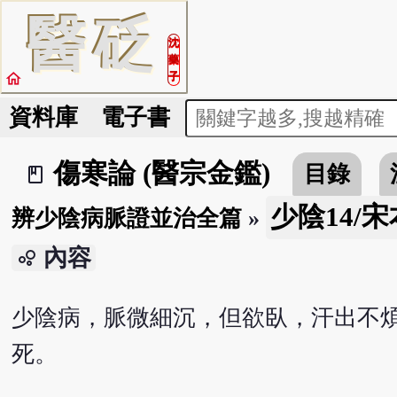
醫
砭
沈
藥
home
子
資料庫
電子書
傷寒論 (醫宗金鑑)
目錄
book_2
少陰14/宋
辨少陰病脈證並治全篇
»
內容
bubble_chart
少陰病，脈微細沉，但欲臥，汗出不
死。