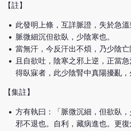
【註】
此發明上條，互詳脈證，失於急溫
脈微細沉但欲臥，少陰寒也。
當無汗，今反汗出不煩，乃少陰亡
且自欲吐，陰寒之邪上逆，正當急
得臥寐者，此少陰腎中真陽擾亂，
【集註】
方有執曰：「脈微沉細，但欲臥，
邪不退也。自利，藏病進也。更復