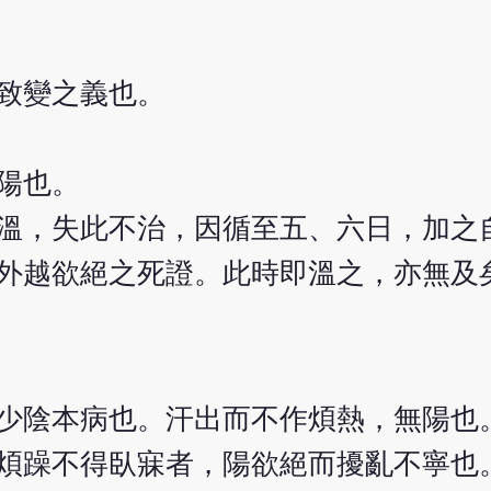
致變之義也。
陽也。
溫，失此不治，因循至五、六日，加之
外越欲絕之死證。此時即溫之，亦無及
少陰本病也。汗出而不作煩熱，無陽也
煩躁不得臥寐者，陽欲絕而擾亂不寧也