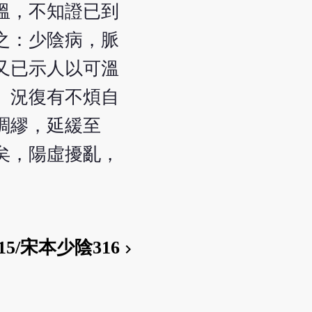
溫，不知證已到
之：少陰病，脈
又已示人以可溫
。況復有不煩自
綢繆，延緩至
矣，陽虛擾亂，
15/宋本少陰316
chevron_right