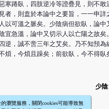
惡寒踡臥，四肢逆冷等證疊見，則不敢
見者，則盍於本論中之要旨，一一申詳
人以可溫之脈矣。少陰病但欲臥，論中
陰宜急溫，論中又切示人以亡陽之故矣
四逆，誠不啻三年之艾矣。乃不知預為
不煩，今煩且躁矣；前欲臥，今不得臥
少陰
全的瀏覽服務，關閉cookies可能導致無