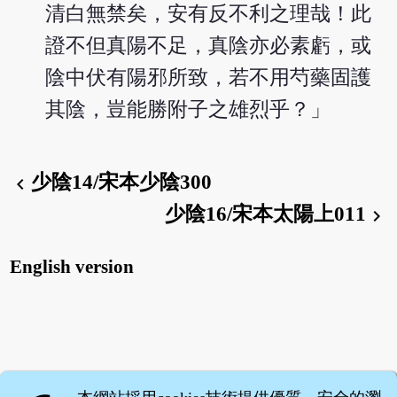
清白無禁矣，安有反不利之理哉！此
證不但真陽不足，真陰亦必素虧，或
陰中伏有陽邪所致，若不用芍藥固護
其陰，豈能勝附子之雄烈乎？」
少陰14/宋本少陰300
chevron_left
少陰16/宋本太陽上011
chevron_right
English version