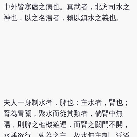
中外皆寒虛之病也。真武者，北方司水之
神也，以之名湯者，賴以鎮水之義也。
夫人一身制水者，脾也；主水者，腎也；
腎為胃關，聚水而從其類者，倘腎中無
陽，則脾之樞機雖運，而腎之關門不開，
水雖欲行，孰為之主，故水無主制，泛溢