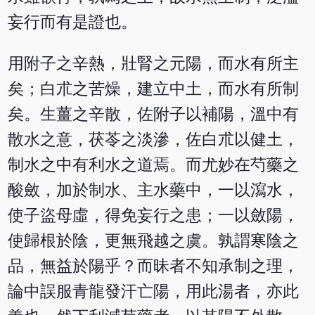
妄行而有是證也。
用附子之辛熱，壯腎之元陽，而水有所主
矣；白朮之苦燥，建立中土，而水有所制
矣。生薑之辛散，佐附子以補陽，溫中有
散水之意，茯苓之淡滲，佐白朮以健土，
制水之中有利水之道焉。而尤妙在芍藥之
酸斂，加於制水、主水藥中，一以瀉水，
使子盜母虛，得免妄行之患；一以斂陽，
使歸根於陰，更無飛越之虞。孰謂寒陰之
品，無益於陽乎？而昧者不知承制之理，
論中誤服青龍發汗亡陽，用此湯者，亦此