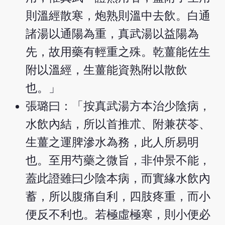
則溫經散寒，炮熟則溫中去飲。白通
諸湯以通陽為重，真武湯以益陽為
先，故用藥有輕重之殊。乾薑能佐生
附以溫經，生薑能資熟附以散飲
也。」
張璐曰：「按真武湯方本治少陰病，
水飲內結，所以首推朮、附兼茯苓、
生薑之運脾滲水為務，此人所易明
也。至用芍藥之微旨，非仲景不能，
蓋此證雖曰少陰本病，而實緣水飲內
蓄，所以腹痛自利，四肢疼重，而小
便反不利也。若極虛極寒，則小便必