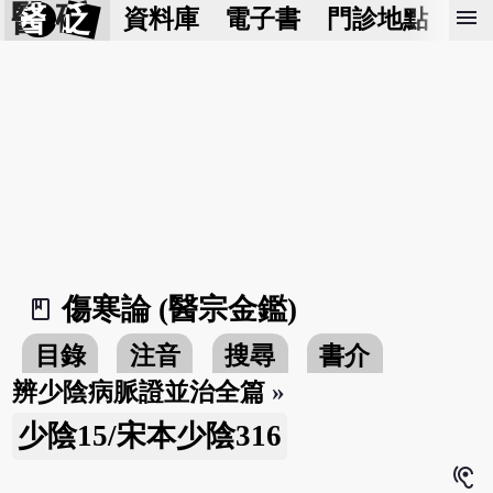
醫 砭
menu
資料庫
電子書
門診地點
預
傷寒論 (醫宗金鑑)
book_2
目錄
注音
搜尋
書介
辨少陰病脈證並治全篇
»
少陰15/宋本少陰316
hearing