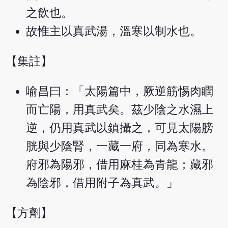
之飲也。
故惟主以真武湯，溫寒以制水也。
【集註】
喻昌曰：「太陽篇中，厥逆筋惕肉瞤
而亡陽，用真武矣。茲少陰之水濕上
逆，仍用真武以鎮攝之，可見太陽膀
胱與少陰腎，一藏一府，同為寒水。
府邪為陽邪，借用麻桂為青龍；藏邪
為陰邪，借用附子為真武。」
【方劑】