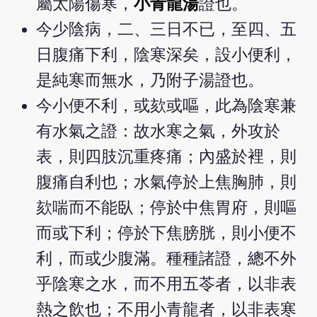
屬太陽傷寒，
小青龍湯
證也。
今少陰病，二、三日不已，至四、五
日腹痛下利，陰寒深矣，設小便利，
是純寒而無水，乃附子湯證也。
今小便不利，或欬或嘔，此為陰寒兼
有水氣之證：故水寒之氣，外攻於
表，則四肢沉重疼痛；內盛於裡，則
腹痛自利也；水氣停於上焦胸肺，則
欬喘而不能臥；停於中焦胃府，則嘔
而或下利；停於下焦膀胱，則小便不
利，而或少腹滿。種種諸證，總不外
乎陰寒之水，而不用五苓者，以非表
熱之飲也；不用小青龍者，以非表寒