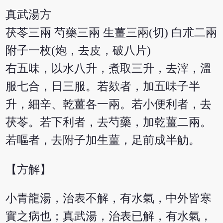
真武湯方
茯苓三兩 芍藥三兩 生薑三兩(切) 白朮二兩
附子一枚(炮，去皮，破八片)
右五味，以水八升，煮取三升，去滓，溫
服七合，日三服。若欬者，加五味子半
升，細辛、乾薑各一兩。若小便利者，去
茯苓。若下利者，去芍藥，加乾薑二兩。
若嘔者，去附子加生薑，足前成半觔。
【方解】
小青龍湯，治表不解，有水氣，中外皆寒
實之病也；真武湯，治表已解，有水氣，