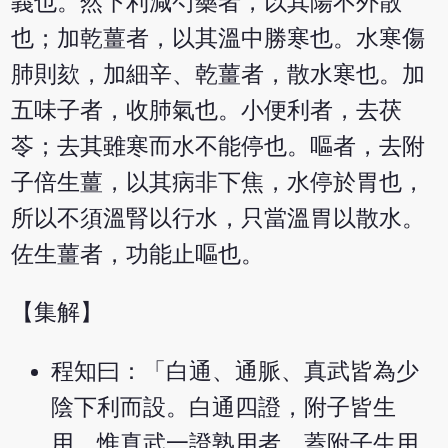
義也。然下利減芍藥者，以其陽不外散
也；加乾薑者，以其溫中勝寒也。水寒傷
肺則欬，加細辛、乾薑者，散水寒也。加
五味子者，收肺氣也。小便利者，去茯
苓；去其雖寒而水不能停也。嘔者，去附
子倍生薑，以其病非下焦，水停於胃也，
所以不須溫腎以行水，只當溫胃以散水。
佐生薑者，功能止嘔也。
【集解】
程知曰：「白通、通脈、真武皆為少
陰下利而設。白通四證，附子皆生
用，惟真武一證熟用者，蓋附子生用