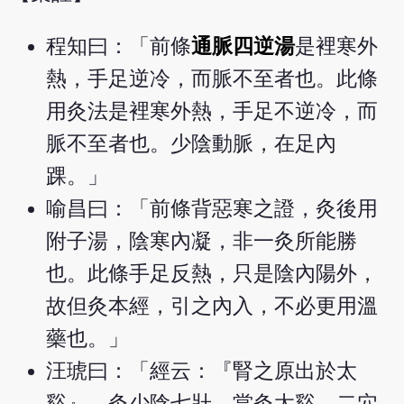
程知曰：「前條
通脈四逆湯
是裡寒外
熱，手足逆冷，而脈不至者也。此條
用灸法是裡寒外熱，手足不逆冷，而
脈不至者也。少陰動脈，在足內
踝。」
喻昌曰：「前條背惡寒之證，灸後用
附子湯，陰寒內凝，非一灸所能勝
也。此條手足反熱，只是陰內陽外，
故但灸本經，引之內入，不必更用溫
藥也。」
汪琥曰：「經云：『腎之原出於太
谿』，灸少陰七壯，當灸太谿。二穴