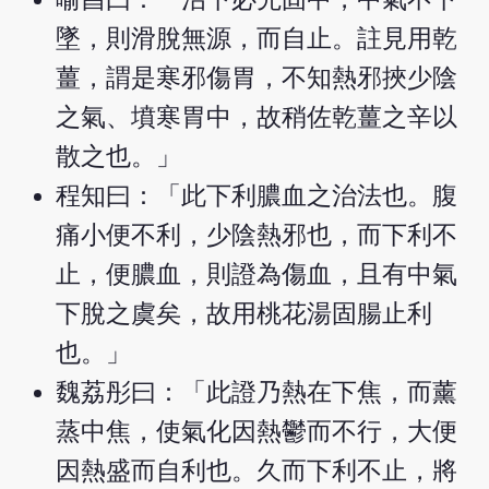
墜，則滑脫無源，而自止。註見用乾
薑，謂是寒邪傷胃，不知熱邪挾少陰
之氣、墳寒胃中，故稍佐乾薑之辛以
散之也。」
程知曰：「此下利膿血之治法也。腹
痛小便不利，少陰熱邪也，而下利不
止，便膿血，則證為傷血，且有中氣
下脫之虞矣，故用桃花湯固腸止利
也。」
魏荔彤曰：「此證乃熱在下焦，而薰
蒸中焦，使氣化因熱鬱而不行，大便
因熱盛而自利也。久而下利不止，將