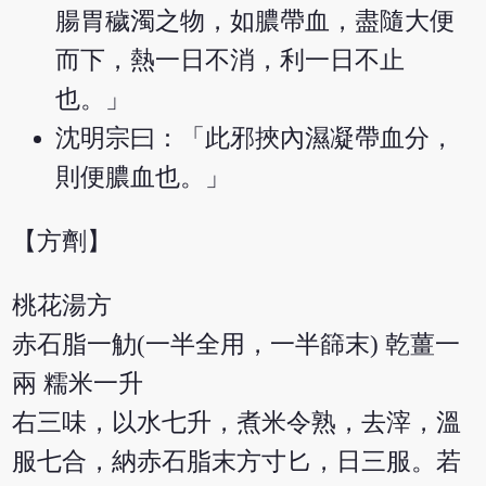
腸胃穢濁之物，如膿帶血，盡隨大便
而下，熱一日不消，利一日不止
也。」
沈明宗曰：「此邪挾內濕凝帶血分，
則便膿血也。」
【方劑】
桃花湯方
赤石脂一觔(一半全用，一半篩末) 乾薑一
兩 糯米一升
右三味，以水七升，煮米令熟，去滓，溫
服七合，納赤石脂末方寸匕，日三服。若