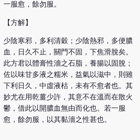
一服愈，餘勿服。
【方解】
少陰寒邪，多利清穀；少陰熱邪，多便膿
血，日久不止，關門不固，下焦滑脫矣。
此方君以體膏性濇之石脂，養腸以固脫；
佐以味甘多液之糯米，益氣以滋中，則雖
下利日久，中虛液枯，未有不愈者也。其
妙尤在用乾薑少許，其意不在溫而在散火
鬱，借此以開膿血無由而化也。若一服
愈，餘勿服，以其黏濇之性甚也。