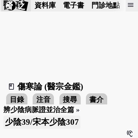
醫 砭
menu
資料庫
電子書
門診地點
預
傷寒論 (醫宗金鑑)
book_2
目錄
注音
搜尋
書介
辨少陰病脈證並治全篇
»
少陰39/宋本少陰307
hearing