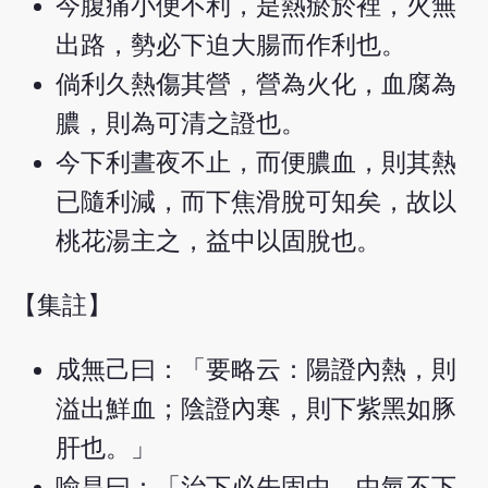
今腹痛小便不利，是熱瘀於裡，火無
出路，勢必下迫大腸而作利也。
倘利久熱傷其營，營為火化，血腐為
膿，則為可清之證也。
今下利晝夜不止，而便膿血，則其熱
已隨利減，而下焦滑脫可知矣，故以
桃花湯主之，益中以固脫也。
【集註】
成無己曰：「要略云：陽證內熱，則
溢出鮮血；陰證內寒，則下紫黑如豚
肝也。」
喻昌曰：「治下必先固中，中氣不下