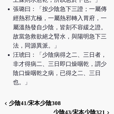
張璐曰：「按少陰急下三證；一屬傳
經熱邪亢極，一屬熱邪轉入胃府，一
屬溫熱發自少陰，皆刻不容緩之證。
故當急救欲絕之腎水，與陽明急下三
法，同源異派。」
汪琥曰：「少陰病得之二、三日者，
非才得病二、三日即口燥咽乾，謂少
陰口燥咽乾之病，已得之二、三日
也。」
少陰41/宋本少陰308
chevron_left
少陰43/宋本少陰321
chevron_right