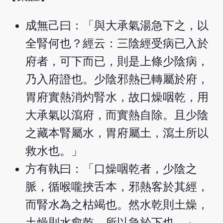
成無己曰：「與大承氣湯急下之，以
全腎何也？經云：三陰經受病已入於
府者，可下而已，則是上條少陰病，
乃入府證也。少陰邪熱已轉屬於府，
胃府實熱消灼腎水，故口燥咽乾，用
大承氣以瀉府，而實熱自除。且少陰
之藏本腎屬水，胃府屬土，瀉土所以
救水也。」
方有執曰：「口燥咽乾者，少陰之
脈，循喉嚨挾舌本，邪熱客於其經，
而腎水為之枯竭也。然水乾則土燥，
土燥則水愈乾，所以急於下也。」