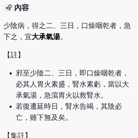
bubble_chart
內容
少陰病，得之二、三日，口燥咽乾者，急
下之，宜
大承氣湯
。
【註】
邪至少陰二、三日，即口燥咽乾者，
必其人胃火素盛，腎水素虧，當以大
承氣湯，急瀉胃火以救腎水。
若復遷延時日，腎水告竭，其陰必
亡，雖下無及矣。
【集註】