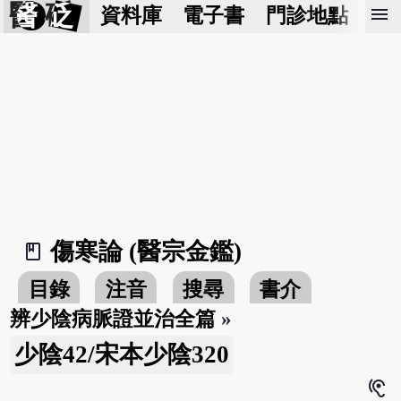
醫 砭
menu
資料庫
電子書
門診地點
預
傷寒論 (醫宗金鑑)
book_2
目錄
注音
搜尋
書介
辨少陰病脈證並治全篇
»
少陰42/宋本少陰320
hearing