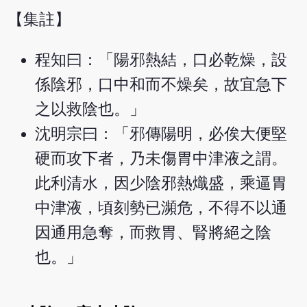
【集註】
程知曰：「陽邪熱結，口必乾燥，設
係陰邪，口中和而不燥矣，故宜急下
之以救陰也。」
沈明宗曰：「邪傳陽明，必俟大便堅
硬而攻下者，乃未傷胃中津液之謂。
此利清水，因少陰邪熱熾盛，乘逼胃
中津液，頃刻勢已瀕危，不得不以通
因通用急奪，而救胃、腎將絕之陰
也。」