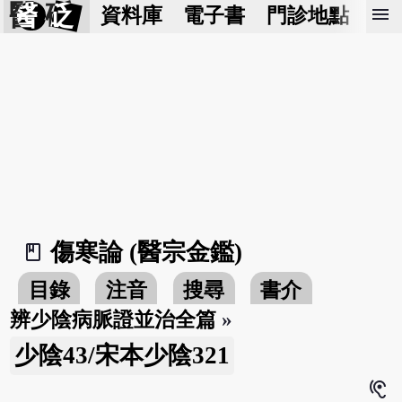
醫 砭
menu
資料庫
電子書
門診地點
預
傷寒論 (醫宗金鑑)
book_2
目錄
注音
搜尋
書介
辨少陰病脈證並治全篇
»
少陰43/宋本少陰321
hearing