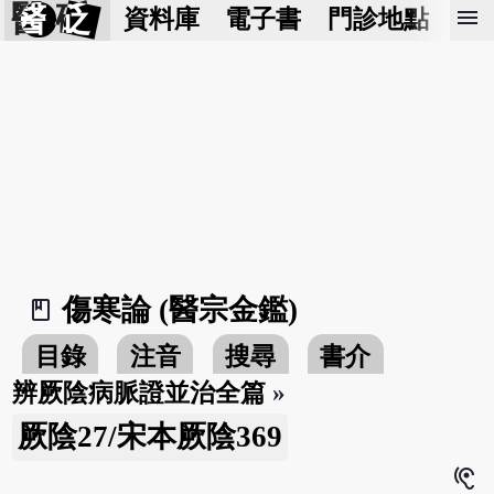
醫 砭
menu
資料庫
電子書
門診地點
預
傷寒論 (醫宗金鑑)
book_2
目錄
注音
搜尋
書介
辨厥陰病脈證並治全篇
»
厥陰27/宋本厥陰369
hearing