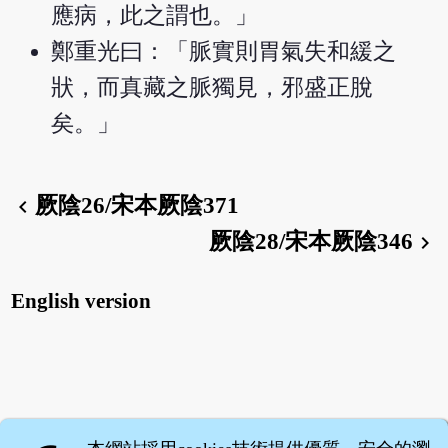
應病，此之謂也。」
鄭重光曰：「脈實則胃氣失和緩之
狀，而真藏之脈獨見，邪盛正脫
矣。」
厥陰26/宋本厥陰371
chevron_left
厥陰28/宋本厥陰346
chevron_right
English version