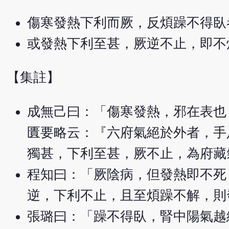
傷寒發熱下利而厥，反煩躁不得臥
或發熱下利至甚，厥逆不止，即不
【集註】
成無己曰：「傷寒發熱，邪在表也
匱要略云：『六府氣絕於外者，手
獨甚，下利至甚，厥不止，為府藏
程知曰：「厥陰病，但發熱即不死
逆，下利不止，且至煩躁不解，則
張璐曰：「躁不得臥，腎中陽氣越