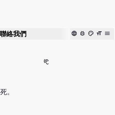
聯絡我們
language
bug_report
color_lens
format_size
menu
hearing
者死。