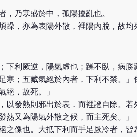
者，乃寒盛於中，孤陽擾亂也。
煩躁，亦為表陽外散，裡陽內脫，故均
；下利厥逆，陽氣虛也；躁不臥，病勝
足寒；五藏氣絕於內者，下利不禁。』
氣絕，故死。」
，以發熱則邪出於表，而裡證自除。若
發熱又為陽氣外散之候，而主死矣。」
絕之像也。大抵下利而手足厥冷者，皆