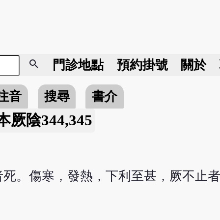
search
門診地點
預約掛號
關於
注音
搜尋
書介
本厥陰344,345
者死。傷寒，發熱，下利至甚，厥不止