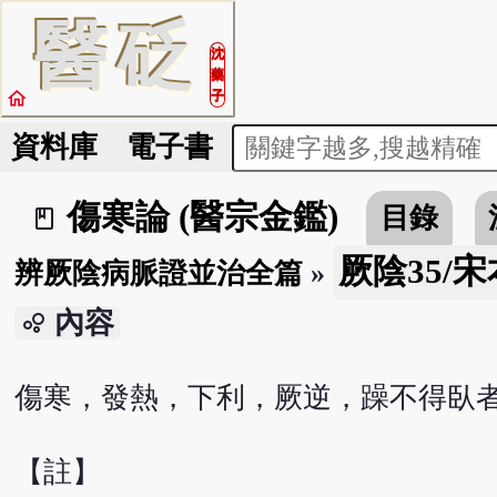
醫
砭
沈
藥
home
子
資料庫
電子書
傷寒論 (醫宗金鑑)
目錄
book_2
厥陰35/宋
辨厥陰病脈證並治全篇
»
內容
bubble_chart
傷寒，發熱，下利，厥逆，躁不得臥
【註】