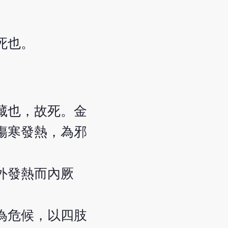
死也。
藏也，故死。金
傷寒發熱，為邪
外發熱而內厥
為危候，以四肢