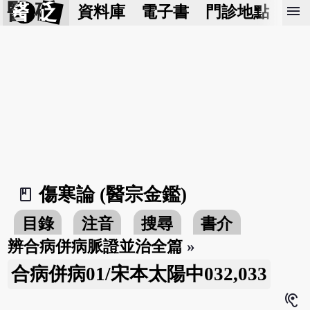
醫 砭
menu
資料庫
電子書
門診地點
預
傷寒論 (醫宗金鑑)
book_2
目錄
注音
搜尋
書介
辨合病併病脈證並治全篇
»
合病併病01/宋本太陽中032,033
hearing