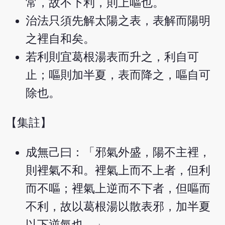
常，故不下利，則上嘔也。
治法只須先解太陽之表，表解而陽明
之裡自和矣。
若利則宜葛根湯表而升之，利自可
止；嘔則加半夏，表而降之，嘔自可
除也。
【集註】
成無己曰：「邪氣外盛，陽不主裡，
則裡氣不和。裡氣上而不上者，但利
而不嘔；裡氣上逆而不下者，但嘔而
不利，故以葛根湯以散表邪，加半夏
以下逆氣也。」