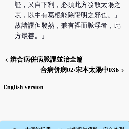
證，又自下利，必須此方發散太陽之
表，以中有葛根能除陽明之邪也。』
故諸證但發熱，兼有裡而脈浮者，此
方最善。」
辨合病併病脈證並治全篇
chevron_left
合病併病02/宋本太陽中036
chevron_right
English version