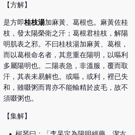
【方解】
是方即
桂枝湯
加麻黃、葛根也。麻黃佐桂
枝，發太陽榮衛之汗；葛根君桂枝，解陽
明肌表之邪。不曰桂枝湯加麻黃、葛根，
而以葛根命名者，其意重在陽明，以嘔利
多屬陽明也。二陽表急，非溫服，覆而取
汗，其表未易解也。或嘔，或利，裡已失
和，雖啜粥而胃亦不能輸精於皮毛，故不
須啜粥也。
【集解】
柯琴曰：「李杲定為陽明經藥。潔古