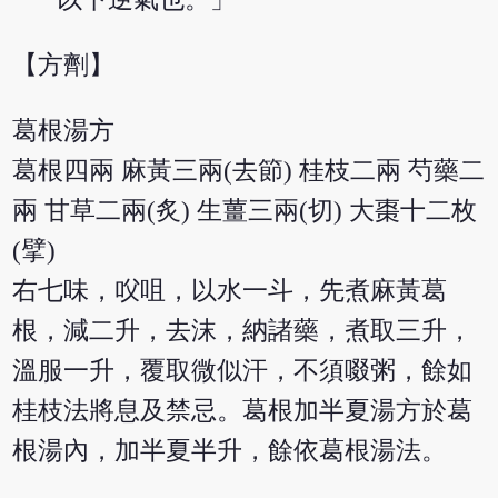
【方劑】
葛根湯方
葛根四兩 麻黃三兩(去節) 桂枝二兩 芍藥二
兩 甘草二兩(炙) 生薑三兩(切) 大棗十二枚
(擘)
右七味，㕮咀，以水一斗，先煮麻黃葛
根，減二升，去沫，納諸藥，煮取三升，
溫服一升，覆取微似汗，不須啜粥，餘如
桂枝法將息及禁忌。葛根加半夏湯方於葛
根湯內，加半夏半升，餘依葛根湯法。