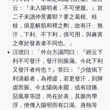
云：『未入陽明者，不可便服。』豈
二子未讀仲景書耶？要之葛根、桂
枝，俱是解肌和裡之劑，故有汗、無
汗，下利、不下利，俱可用，與麻黃
之專於發表者不同也。」
汪琥曰：「外台方議問曰：『經云下
利不可發汗，發汗則脹滿。今此下利
又發汗者何也？』答曰：『少陰病下
利清穀者，為裡虛，若更發汗，則脾
虛而脹。今太陽病未罷，或有頭痛、
惡風寒等證，尚在於表，其脈尚帶
浮，便傳入陽明而有口渴、身熱等