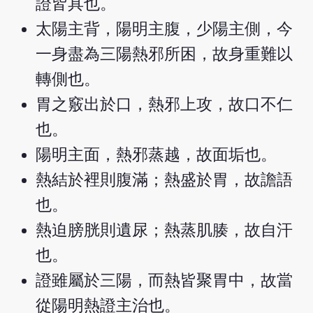
證皆具也。
太陽主背，陽明主腹，少陽主側，今
一身盡為三陽熱邪所困，故身重難以
轉側也。
胃之竅出於口，熱邪上攻，故口不仁
也。
陽明主面，熱邪蒸越，故面垢也。
熱結於裡則腹滿；熱盛於胃，故譫語
也。
熱迫膀胱則遺尿；熱蒸肌腠，故自汗
也。
證雖屬於三陽，而熱皆聚胃中，故當
從陽明熱證主治也。