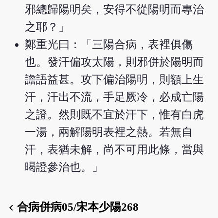
邪總歸陽明矣，安得不從陽明而專治
之耶？」
鄭重光曰：「三陽合病，表裡俱傷
也。發汗偏攻太陽，則邪併於陽明而
譫語益甚。攻下偏治陽明，則額上生
汗，汗出不流，手足厥冷，必成亡陽
之證。然則既不宜於汗下，惟有白虎
一湯，兩解陽明表裡之熱。若無自
汗，表猶未解，尚不可用此條，當與
暍證參治也。」
合病併病05/宋本少陽268
chevron_left