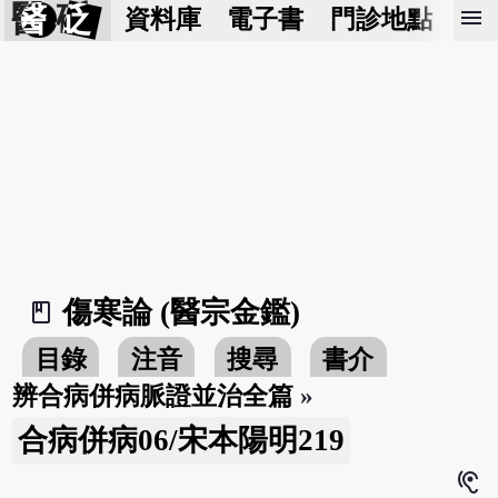
醫 砭
menu
資料庫
電子書
門診地點
預
傷寒論 (醫宗金鑑)
book_2
目錄
注音
搜尋
書介
辨合病併病脈證並治全篇
»
合病併病06/宋本陽明219
hearing