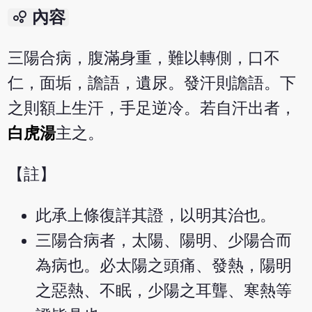
bubble_chart
內容
三陽合病，腹滿身重，難以轉側，口不
仁，面垢，譫語，遺尿。發汗則譫語。下
之則額上生汗，手足逆冷。若自汗出者，
白虎湯
主之。
【註】
此承上條復詳其證，以明其治也。
三陽合病者，太陽、陽明、少陽合而
為病也。必太陽之頭痛、發熱，陽明
之惡熱、不眠，少陽之耳聾、寒熱等