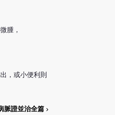
頭微腫，
汗出，或小便利則
病脈證並治全篇
chevron_right