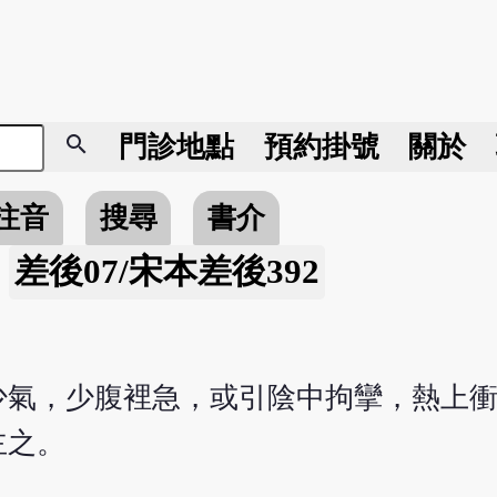
search
門診地點
預約掛號
關於
注音
搜尋
書介
差後07/宋本差後392
»
少氣，少腹裡急，或引陰中拘攣，熱上
主之。