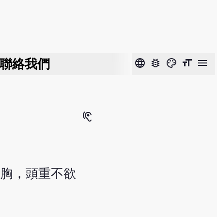
聯絡我們
language
bug_report
color_lens
format_size
menu
hearing
衝胸，頭重不欲