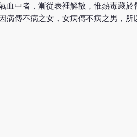
氣血中者，漸從表裡解散，惟熱毒藏於
因病傳不病之女，女病傳不病之男，所