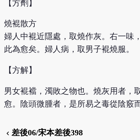
【方劑】
燒裩散方
婦人中裩近隱處，取燒作灰。右一味
此為愈矣。婦人病，取男子裩燒服。
【方解】
男女裩襠，濁敗之物也。燒灰用者，
愈。陰頭微腫者，是所易之毒從陰竅
差後06/宋本差後398
chevron_left