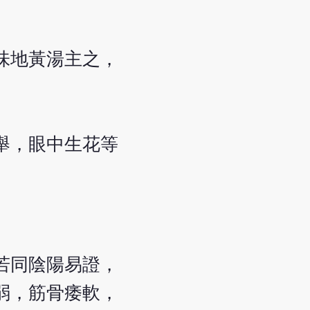
味地黃湯主之，
舉，眼中生花等
若同陰陽易證，
弱，筋骨痿軟，