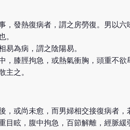
事，發熱復病者，謂之房勞復。男以六
也。
相易為病，謂之陰陽易。
中，膝脛拘急，或熱氣衝胸，頭重不欲
散主之。
後，或尚未愈，而男婦相交接復病者，
重目眩，腹中拘急，百節解離，經脈緩