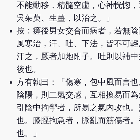
不能動移，精髓空虛，心神恍惚，
吳茱萸、生薑，以治之。」
按：瘥後男女交合而病者，若無陰
風寒治，汗、吐、下法，皆不可輕
汗之，厥者加炮附子。吐則以補中
後也。
方有執曰：「傷寒，包中風而言也
陰陽，則二氣交感，互相換易而為
引陰中拘攣者，所易之氣內攻也。
也。膝脛拘急者，脈亂而筋傷者。
也。」