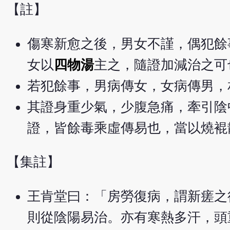
【註】
傷寒新愈之後，男女不謹，偶犯餘
女以
四物湯
主之，隨證加減治之可
若犯餘事，男病傳女，女病傳男，
其證身重少氣，少腹急痛，牽引陰
證，皆餘毒乘虛傳易也，當以燒裩
【集註】
王肯堂曰：「房勞復病，謂新瘥之
則從陰陽易治。亦有寒熱多汗，頭