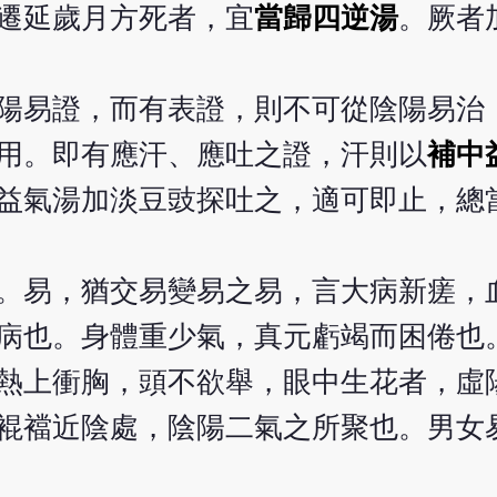
遷延歲月方死者，宜
當歸四逆湯
。厥者
陽易證，而有表證，則不可從陰陽易治
用。即有應汗、應吐之證，汗則以
補中
益氣湯加淡豆豉探吐之，適可即止，總
。易，猶交易變易之易，言大病新瘥，
病也。身體重少氣，真元虧竭而困倦也
熱上衝胸，頭不欲舉，眼中生花者，虛
裩襠近陰處，陰陽二氣之所聚也。男女