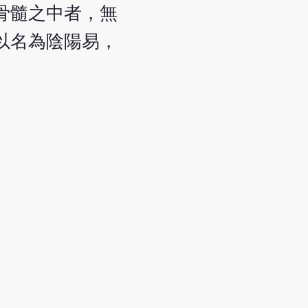
骨髓之中者，無
以名為陰陽易，