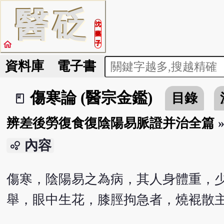
醫
砭
沈
藥
home
子
資料庫
電子書
傷寒論 (醫宗金鑑)
目錄
book_2
辨差後勞復食復陰陽易脈證并治全篇
內容
bubble_chart
傷寒，陰陽易之為病，其人身體重，
舉，眼中生花，膝脛拘急者，燒裩散