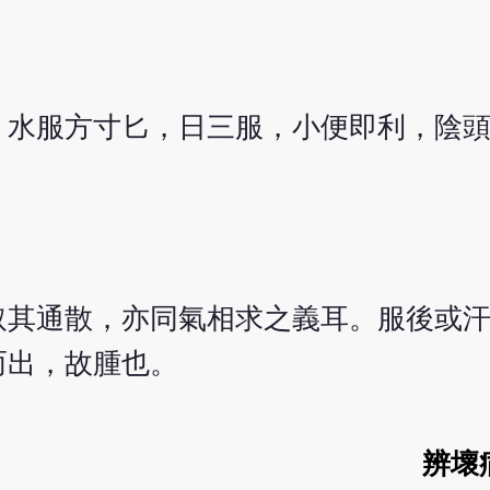
，水服方寸匕，日三服，小便即利，陰
取其通散，亦同氣相求之義耳。服後或
而出，故腫也。
辨壞