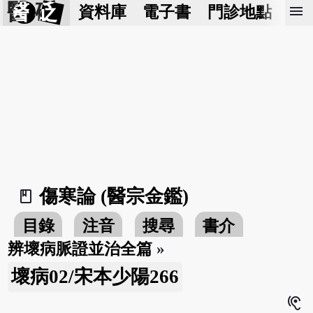
醫 砭
menu
資料庫
電子書
門診地點
預
傷寒論 (醫宗金鑑)
book_2
目錄
注音
搜尋
書介
辨壞病脈證並治全篇
»
壞病02/宋本少陽266
hearing