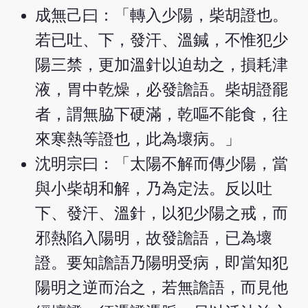
成無己曰：「轉入少陽，柴胡證也。
若已吐、下，發汗、溫鍼，不惟犯少
陽三禁，更加溫針以迫劫之，損耗津
液，胃中乾燥，必發譫語。柴胡證罷
者，謂無脇下硬滿，乾嘔不能食，往
來寒熱等證也，此為壞病。」
沈明宗曰：「太陽不解而傳少陽，當
與小柴胡和解，乃為定法。反以吐
下、發汗、溫針，以犯少陽之戒，而
邪熱陷入陽明，故發譫語，已為壞
證。要知譫語乃陽明受病，即當知犯
陽明之逆而治之，若無譫語，而見他