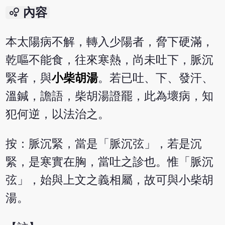
bubble_chart
內容
本太陽病不解，轉入少陽者，脅下硬滿，
乾嘔不能食，往來寒熱，尚未吐下，脈沉
緊者，與
小柴胡湯
。若已吐、下、發汗、
溫鍼，譫語，柴胡湯證罷，此為壞病，知
犯何逆，以法治之。
按：脈沉緊，當是「脈沉弦」，若是沉
緊，是寒實在胸，當吐之診也。惟「脈沉
弦」，始與上文之義相屬，故可與小柴胡
湯。