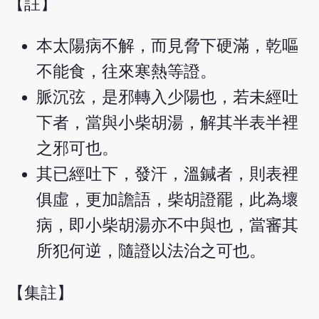
【註】
本太陽病不解，而見脅下硬滿，乾嘔
不能食，往來寒熱等證。
脈沉弦，是邪轉入少陽也，若未經吐
下者，當與小柴胡湯，解其半表半裡
之邪可也。
其已經吐下，發汗，溫鍼者，則表裡
俱虛，更加譫語，柴胡證罷，此為壞
病，即小柴胡湯亦不中與也，當審其
所犯何逆，隨證以法治之可也。
【集註】