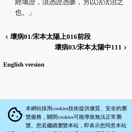
經壞證，須憑證憑脈，另以活法治之
也。」
壞病01/宋本太陽上016前段
chevron_left
壞病03/宋本太陽中111
chevron_right
English version
本網站採用cookies技術提供優質、安全的瀏
cookie
覽服務，關閉cookies可能導致無法正常瀏
覽。您若繼續瀏覽本站，即表示您同意本站